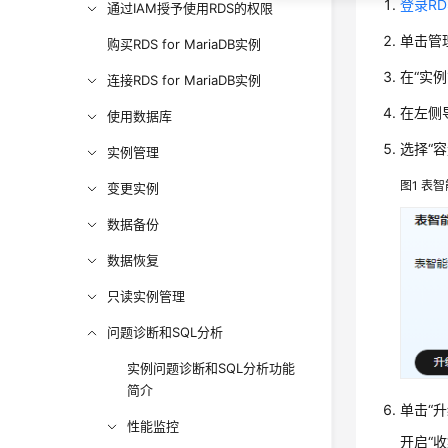
登录R
通过IAM授予使用RDS的权限
单击管
购买RDS for MariaDB实例
在“实
连接RDS for MariaDB实例
在左侧
使用数据库
选择“
实例管理
图1
表智
变更实例
数据备份
数据恢复
只读实例管理
问题诊断和SQL分析
实例问题诊断和SQL分析功能
简介
单击“
性能监控
开启“