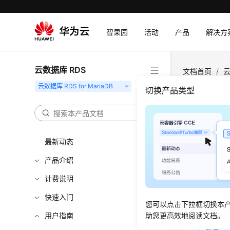
智果园
活动
产品
解决方
云数据库 RDS
文档首页
/
云
级智能运维包
切换产品类型
升级
最新动态
更新时间
产品介绍
表智能诊
计费说明
何升级高
快速入门
您可以点击下拉框切换本
操作步
用户指南
助您更高效地阅读文档。