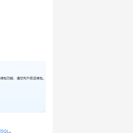
SQL
。