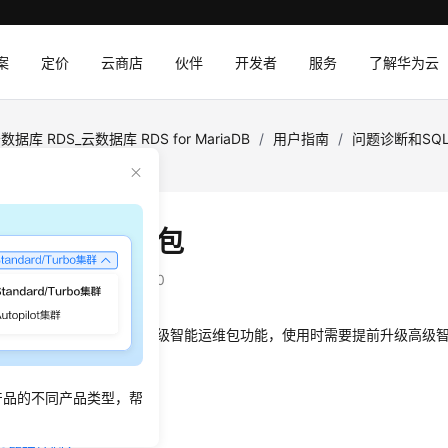
案
定价
云商店
伙伴
开发者
服务
了解华为云
数据库 RDS_云数据库 RDS for MariaDB
/
用户指南
/
问题诊断和SQ
高级智能运维包
：
2026-05-27 GMT+08:00
断、慢SQL和自治限流是高级智能运维包功能，使用时需要提前升级高级
级智能运维包。
产品的不同产品类型，帮
骤