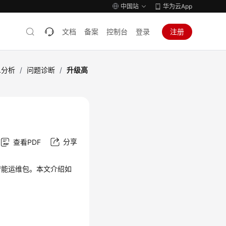
中国站
华为云App
文档
备案
控制台
登录
注册
L分析
/
问题诊断
/
升级高
分享
查看PDF
智能运维包。本文介绍如