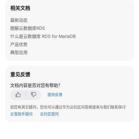
RDS
相关文档
for
最新动态
MariaDB
实
图解云数据库RDS
例
什么是云数据库 RDS for MariaDB
（推
产品优势
荐）
典型应用
通
过
意见反馈
MySQL
命
文档内容是否对您有帮助？
令
提供反馈
行
客
如您有其它疑问，您也可以通过华为云社区问答频道来与我们联系探讨
户
云宝助手提问
云社区提问
端
连
接
实