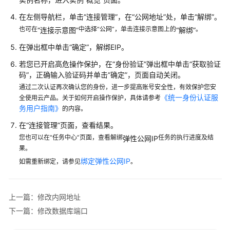
实
例
在左侧导航栏，单击
“连接管理”
，在“公网地址”处，单击
“解绑”
。
也可在
中选择“公网”，单击连接示意图上的
。
“连接示意图”
“解绑”
连
在弹出框中单击“确定”，解绑EIP。
接
RDS
若您已开启高危操作保护，在“身份验证”弹出框中单击
“获取验证
for
码”
，正确输入验证码并单击
“确定”
，页面自动关闭。
MariaDB
通过二次认证再次确认您的身份，进一步提高账号安全性，有效保护您安
实
《统一身份认证服
全使用云产品。关于如何开启操作保护，具体请参考
例
务用户指南》
的内容。
的
在“连接管理”页面，查看结果。
方
您也可以在“任务中心”页面，查看解绑
任务的执行进度及结
式
弹性公网IP
果。
概
述
绑定弹性公网IP
如需重新绑定，请参见
。
通
过
上一篇：修改内网地址
DAS
下一篇：修改数据库端口
连
接