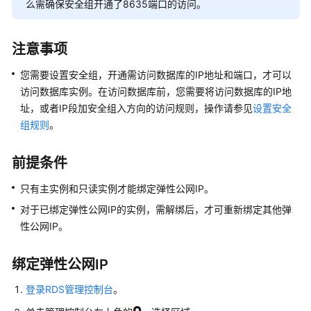
么需确保安全组开通了8635端口的访问。
计
费
说
注意事项
明
您需要
设置安全组
，开通需访问数据库的IP地址和端口，才可以
快
访问数据库实例。在访问数据库前，您需要将访问数据库的IP地
速
址，或者IP段加安全组入方向的访问规则，操作请参见
设置安全
入
组规则
。
门
前提条件
用
户
只有主实例和只读实例才能绑定
弹性公网IP
。
指
南
对于已绑定
弹性公网IP
的实例，需解绑后，才可重新绑定其他
弹
性公网IP
。
通
过
绑定
弹性公网IP
IAM
授
登录RDS管理控制台
。
予