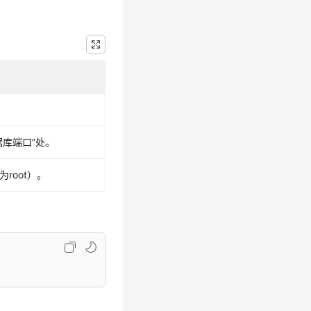
据库端口”
处。
root）。