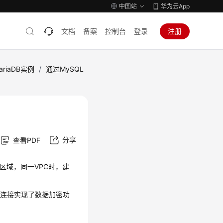
中国站
华为云App
文档
备案
控制台
登录
注册
ariaDB实例
/
通过MySQL
分享
查看PDF
一区域，同一VPC时，建
L连接
实现了
数据加密
功