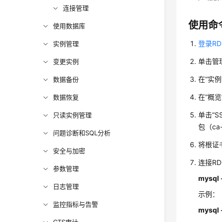
连接管理
使用命
使用数据库
登录R
实例管理
单击管
变更实例
在
“实例
数据备份
在“概览
数据恢复
单击
“S
只读实例管理
包（ca-
问题诊断和SQL分析
将根证书
安全与加密
连接RD
参数管理
mysql 
日志管理
示例：
监控指标与告警
mysql 