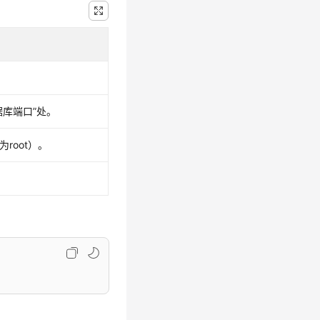
据库端口”
处。
root）。