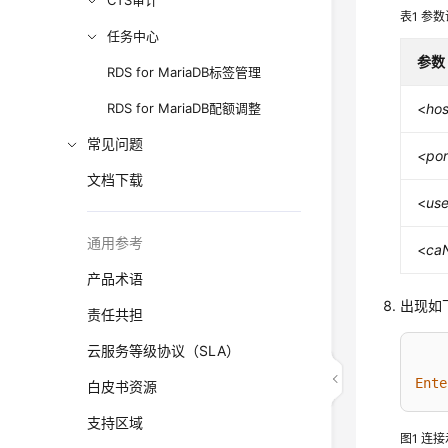
CTS审计
表1
参数
任务中心
参数
RDS for MariaDB标签管理
RDS for MariaDB配额调整
<
hos
常见问题
<por
文档下载
<
us
通用参考
<
ca
产品术语
出现如
责任共担
云服务等级协议（SLA）
Ente
白皮书资源
支持区域
图1
连接