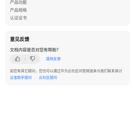
产品功能
户
指
产品规格
南
认证证书
（控
制
台）
意见反馈
文档内容是否对您有帮助？
用
户
提供反馈
指
南
如您有其它疑问，您也可以通过华为云社区问答频道来与我们联系探讨
（Space）
云宝助手提问
云社区提问
用
户
指
南
（码
道
CLI）