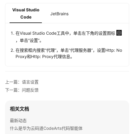
介
绍
Visual Studio
JetBrains
Code
计
费
在Visual Studio Code工具中，单击左下角的设置图标
说
，单击
“设置”
。
明
在搜索框内搜索“代理”，单击
“代理服务器”
，设置Http: No
快
Proxy和Http: Proxy代理信息。
速
入
门
上一篇：语言设置
下一篇：问题反馈
用
户
指
相关文档
南
（IDE）
最新动态
什么是华为云码道CodeArts代码智能体
用