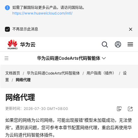
如需了解国际站更多云产品，请访问国际站。
https://www.huaweicloud.com/intl/
不再显示此消息
华为云码道CodeArts代码智能体
文档首页
/
华为云码道CodeArts代码智能体
/
用户指南（插件）
/
设
置
/
网络代理
最
网络代理
新
动
更新时间：
2026-07-30 GMT+08:00
态
如果您的网络为公司网络，可能出现报错“模型未加载成功，无法使
产
用”。遇到该问题，您可参考本章节配置网络代理，重启后再使用华
品
为云码道代码智能体插件。