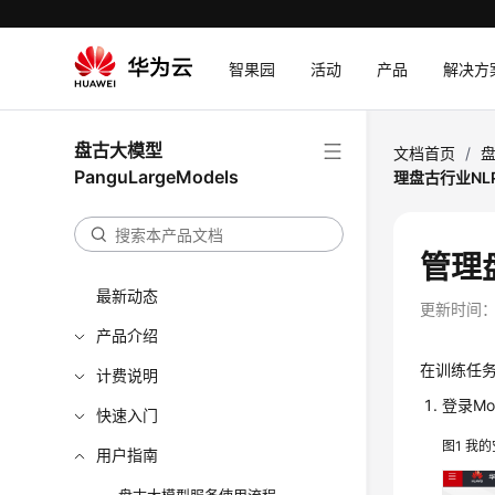
智果园
活动
产品
解决方
盘古大模型
文档首页
/
盘
PanguLargeModels
理盘古行业NL
管理
最新动态
更新时间
产品介绍
在训练任
计费说明
登录Mo
快速入门
图1
我的
用户指南