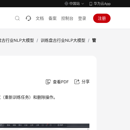
中国站
华为云App
文档
备案
控制台
登录
注册
盘古行业NLP大模型
/
训练盘古行业NLP大模型
/
管
分享
查看PDF
试（重新训练任务）和删除操作。
。