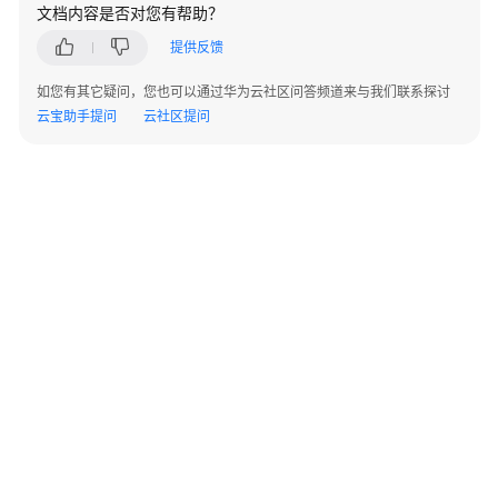
文档内容是否对您有帮助？
集
提供反馈
数
如您有其它疑问，您也可以通过华为云社区问答频道来与我们联系探讨
据
云宝助手提问
云社区提问
集
发
布
场
景
介
绍
发
布
文
本
类
数
©2026 Huaweicloud.com 版权所有
黔ICP备20004760号-14
苏B2-20130048号
据
A2.B1.B2-20070312
增值电信业务经营许可证：B1.B2-20200593 | 代理域名注册服务机构：新网、西数
集