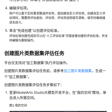
查
看
编辑评估项。
模
用户可以基于实际需求删减评估项，或创建自定义评估项。创建自定义评
型
估项时，需要将评估类别、评估项、评估项说明填写清晰，填写时确保描
述无歧义。
使
单击“完成创建”以创建评估标准。
用
评估标准创建完成后可以在“人工评估标准”页面查看创建的评估标准，并支
数
持编辑与删除操作。
据
工
创建图片类数据集评估任务
程
构
平台仅支持对“加工数据集”执行评估操作。
建
创建图片类数据集评估任务前，请参考
加工图片类数据集
，生成一
数
个“加工数据集”。
据
集
创建图片类数据集评估任务步骤如下：
登录ModelArts Studio大模型开发平台，在“我的空间”模块，单
数
击进入所需空间。
据
图3
我的空间
工