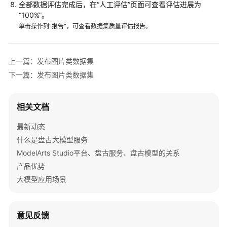
全部数据评估完成后，在“人工评估”页面可查看评估进展为
导
“100%”。
入
单击操作列“报告”，可查看数据集质量评估报告。
数
据
至
上一篇：发布图片类数据集
盘
下一篇：发布图片类数据集
古
平
台
相关文档
加
最新动态
工
什么是盘古大模型服务
数
ModelArts Studio平台、盘古服务、盘古模型的关系
据
产品优势
集
大模型应用场景
发
布
数
意见反馈
据