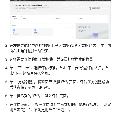
程
介
绍
数
据
工
程
在左侧导航栏中选择“数据工程 > 数据管理 > 数据评估”，单击界
使
面右上角“创建评估任务”。
用
流
选择需要评估的加工数据集，并设置抽样样本的数量。
程
单击“下一步”，选择评估标准。单击“下一步”设置评估人员，单
击“下一步”填写任务名称。
数
据
单击“完成创建”，将返回至“数据评估”页面，评估任务创建成功
集
后状态将显示为“已创建”。
格
单击操作列的“评估”，进入评估页面。
式
要
在评估页面，可参考评估项对当前数据的问题进行标注，且满足
求
则单击“通过”，不满足则单击“不通过”。