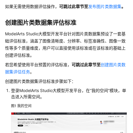
介
如果无需使用数据评估操作，
可跳过此章节至
发布图片类数据集
。
绍
创建图片类数据集评估标准
计
费
ModelArts Studio大模型开发平台针对图片类数据集预设了一套基
说
础评估标准，涵盖了图像清晰度、分辨率、标签准确性、图像一致
明
性等多个质量维度，用户可以直接使用该标准或在该标准的基础上
创建评估标准。
快
速
若您希望使用平台预置的评估标准，
可跳过此章
节至
创建图片类数
入
据集评估任务
。
门
创建图片类数据集评估标准步骤如下：
用
登录ModelArts Studio大模型开发平台，在“我的空间”模块，单
户
击进入所需空间。
指
图1
我的空间
南
盘
古