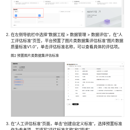
大
模
型
服
务
在左侧导航栏中选择“数据工程 > 数据管理 > 数据评估”，在“人
使
工评估标准”页签，平台预置了图片类数据集评估标准“图片数据
用
质量标准V1.0”，单击评估标准名称，可以查看具体的评估项。
流
程
图2
预置图片类数据集评估标准
准
备
工
作
在
模
型
广
在“人工评估标准”页面，单击“创建自定义标准”，选择预置标准
场
作为参考项，并填写“评估标准名称”和“描述”。