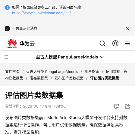
如需了解国际站更多云产品，请访问国际站。
https://www.huaweicloud.com/intl/
不再显示此消息
盘古大模型 PanguLargeModels
文档首页
/
盘古大模型 PanguLargeModels
/
用户指南
/
使用数据工程
构建数据集
/
发布数据集
/
发布图片类数据集
/
评估图片类数据集
最
评估图片类数据集
新
动
更新时间：
2026-06-17 GMT+08:00
态
发布图片类数据集前，ModelArts Studio大模型开发平台支持对数
产
据集进行评估操作，帮助用户优化数据质量，确保数据满足高标
品
准，提升模型性能。