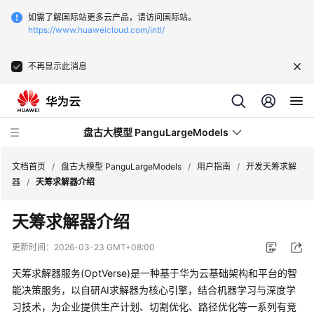
如需了解国际站更多云产品，请访问国际站。
https://www.huaweicloud.com/intl/
不再显示此消息
盘古大模型 PanguLargeModels
文档首页
/
盘古大模型 PanguLargeModels
/
用户指南
/
开发天筹求解
器
/
天筹求解器介绍
最
天筹求解器介绍
新
动
更新时间：
2026-03-23 GMT+08:00
态
天筹求解器服务(OptVerse)是一种基于华为云基础架构和平台的智
产
能决策服务，以自研AI求解器为核心引擎，结合机器学习与深度学
品
习技术，为企业提供生产计划、切割优化、路径优化等一系列有竞