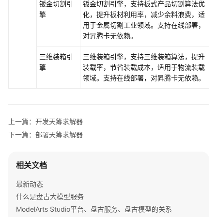
查
钣金切割引
钣金切割引擎，支持板式产品切割算法优
看
擎
化，提升板材利用率，减少余料浪费，适
模
用于金属切割工业领域。支持在线部署，
型
对昇腾卡无依赖。
三维装箱引
三维装箱引擎，支持三维装箱算法，提升
使
擎
装载率，节省装载成本，适用于物流装载
用
领域。支持在线部署，对昇腾卡无依赖。
数
据
工
程
构
上一篇：开发天筹求解器
建
下一篇：部署天筹求解器
数
据
集
相关文档
最新动态
开
什么是盘古大模型服务
发
盘
ModelArts Studio平台、盘古服务、盘古模型的关系