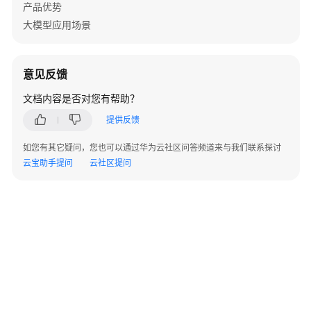
古
产品优势
NLP
大模型应用场景
大
模
型
意见反馈
开
文档内容是否对您有帮助？
发
提供反馈
盘
古
如您有其它疑问，您也可以通过华为云社区问答频道来与我们联系探讨
CV
云宝助手提问
云社区提问
大
模
型
开
发
盘
古
预
测