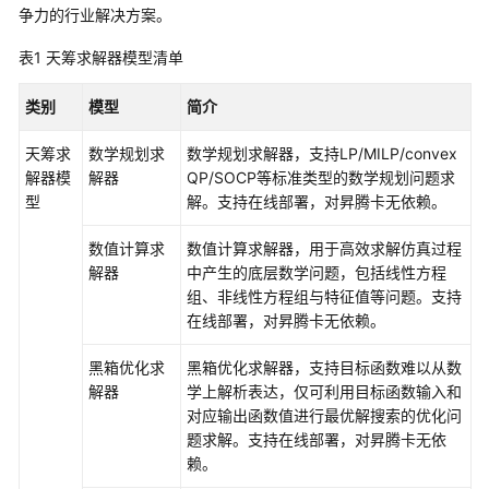
介
争力的行业解决方案。
绍
表1
天筹求解器模型清单
计
类别
模型
简介
费
说
天筹求
数学规划求
数学规划求解器，支持LP/MILP/convex
明
解器模
解器
QP/SOCP等标准类型的数学规划问题求
型
解。支持在线部署，对昇腾卡无依赖。
快
速
数值计算求
数值计算求解器，用于高效求解仿真过程
入
解器
中产生的底层数学问题，包括线性方程
门
组、非线性方程组与特征值等问题。支持
在线部署，对昇腾卡无依赖。
用
户
黑箱优化求
黑箱优化求解器，支持目标函数难以从数
指
解器
学上解析表达，仅可利用目标函数输入和
南
对应输出函数值进行最优解搜索的优化问
题求解。支持在线部署，对昇腾卡无依
盘
赖。
古