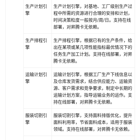
大
生产计划引
生产计划引擎，对基地、工厂级别生产过
模
擎
程中所需的资源进行合理的安排和计划，
型
时间决策粒度一般按月/周/日。支持在线
服
部署，对昇腾卡无依赖。
务
使
生产排程引
生产排程引擎，根据已有的生产条件，给
用
擎
出在某项或某几项性能指标最优情况下的
流
任务生产加工计划。支持在线部署，对昇
程
腾卡无依赖。
准
运输计划引
运输计划引擎，根据工厂生产下线信息以
备
擎
及仓库发货需求，结合供应能力、运输资
工
源、客户需求和竞争要求，制定中长期的
作
运输计划方案，指导运输业务的运作。支
持在线部署，对昇腾卡无依赖。
在
模
服装切割引
服装切割引擎，支持面料排版优化，提升
型
擎
面料利用率，节省面料成本，适用于服装
广
领域。支持在线部署，对昇腾卡无依赖。
场