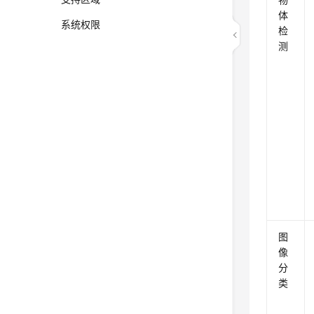
体
系统权限
检
测
图
像
分
类