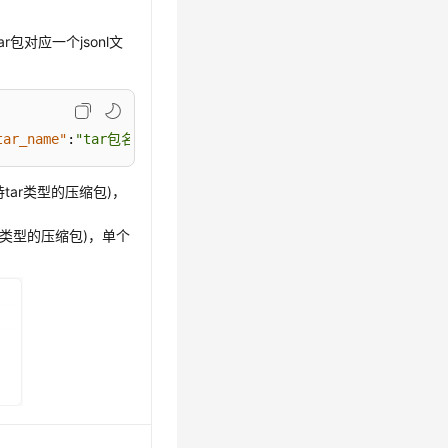
r包对应一个jsonl文
tar_name"
:
"tar包名称（1.tar）"
,
"conversations"
:
[
{
"questio
tar类型的压缩包)，
r类型的压缩包)，单个