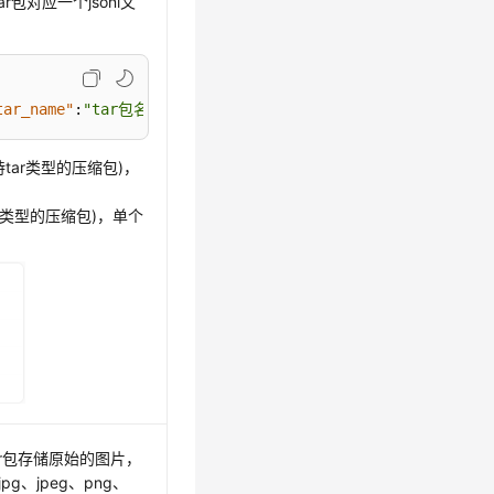
r包对应一个jsonl文
tar_name"
:
"tar包名称（1.tar）"
,
"caption"
:
"图片对应的文本描述
tar类型的压缩包)，
r类型的压缩包)，单个
ar包存储原始的图片，
g、jpeg、png、