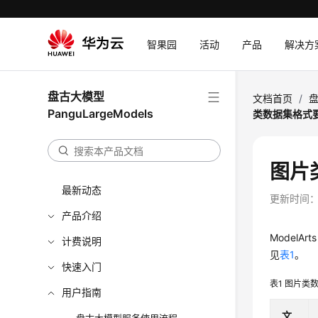
智果园
活动
产品
解决方
盘古大模型
文档首页
/
盘
PanguLargeModels
类数据集格式
图片
最新动态
更新时间
产品介绍
Model
计费说明
见
表1
。
快速入门
表1
图片类
用户指南
文