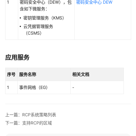
理
1
密码安全中心（DEW），包
密码安全中心 DEW
含如下微服务：
账
密钥管理服务（KMS）
号
云凭据管理服务
管
（CSMS）
理
服
务
应用服务
控
制
序号
服务名称
相关文档
策
略
1
事件网格（EG）
-
管
理
网
上一篇：RCP系统策略列表
络
控
下一篇：支持RCP的区域
制
策