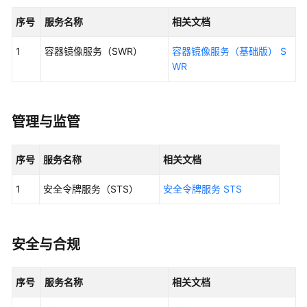
入
门
序号
服务名称
相关文档
用
1
容器镜像服务（SWR）
容器镜像服务（基础版） S
户
WR
指
南
管理与监管
权
限
管
序号
服务名称
相关文档
理
1
安全令牌服务（STS）
安全令牌服务 STS
组
织
管
安全与合规
理
OU
序号
服务名称
相关文档
管