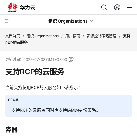
组织 Organizations
文档首页
/
组织 Organizations
/
用户指南
/
资源控制策略管理
/
支持
RCP的云服务
最
更新时间：
2026-07-08 GMT+08:00
新
动
支持RCP的云服务
态
当前支持使用RCP的云服务如下表所示：
产
品
介
绍
支持RCP的云服务同时也支持IAM的身份策略。
快
容器
速