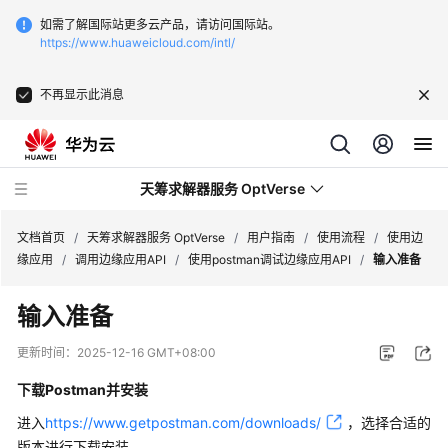
如需了解国际站更多云产品，请访问国际站。
https://www.huaweicloud.com/intl/
不再显示此消息
天筹求解器服务 OptVerse
文档首页
/
天筹求解器服务 OptVerse
/
用户指南
/
使用流程
/
使用边
缘应用
/
调用边缘应用API
/
使用postman调试边缘应用API
/
输入准备
产
输入准备
品
介
更新时间：
2025-12-16 GMT+08:00
绍
下载Postman并安装
快
进入
https://www.getpostman.com/downloads/
，选择合适的
速
版本进行下载安装。