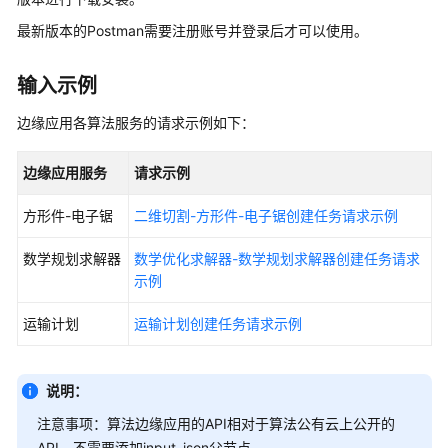
入
最新版本的Postman需要注册账号并登录后才可以使用。
门
用
输入示例
户
指
边缘应用各算法服务的请求示例如下：
南
边缘应用服务
请求示例
华
为
方形件-电子锯
二维切割-方形件-电子锯创建任务请求示例
云
账
数学规划求解器
数学优化求解器-数学规划求解器创建任务请求
号
示例
环
境
运输计划
运输计划创建任务请求示例
准
备
说明：
使
注意事项：算法边缘应用的API相对于算法公有云上公开的
用
API，不需要添加input_json父节点。