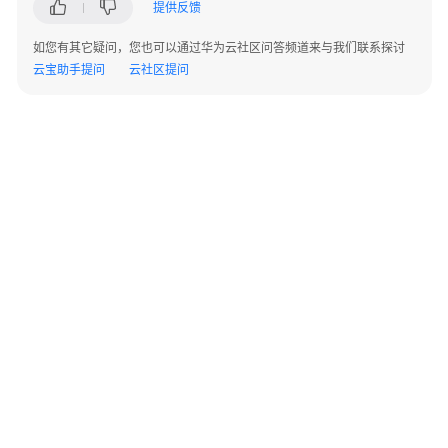
应
提供反馈
用
如您有其它疑问，您也可以通过华为云社区问答频道来与我们联系探讨
云宝助手提问
云社区提问
注
册
边
缘
应
用
节
点
创
建
容
器
应
©2026 Huaweicloud.com 版权所有
黔ICP备20004760号-14
苏B2-20130048号
用
A2.B1.B2-20070312
增值电信业务经营许可证：B1.B2-20200593 | 代理域名注册服务机构：新网、西数
电子营业执照
贵公网安备 52990002000093号
调