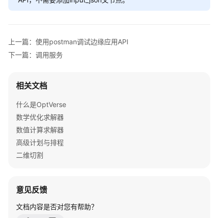
流
程
使
上一篇：使用postman调试边缘应用API
用
下一篇：调用服务
API
服
务
相关文档
使
什么是OptVerse
用
数学优化求解器
边
数值计算求解器
缘
高级计划与排程
应
二维切割
用
购
买
意见反馈
边
文档内容是否对您有帮助？
缘