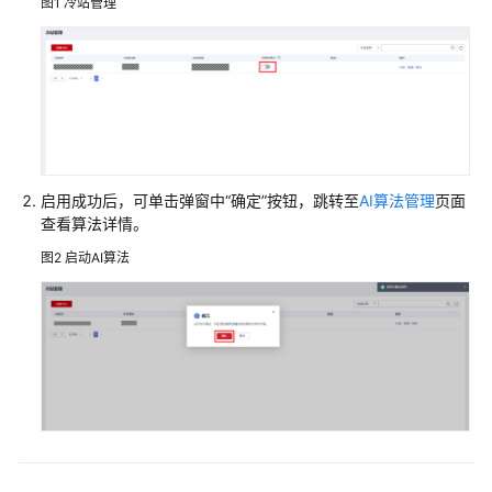
指
图1
冷站管理
南
总
览
工
作
台
启用成功后，可单击弹窗中“确定”按钮，跳转至
AI算法管理
页面
查看算法详情。
空
图2
启动AI算法
间
管
理
设
备
管
理