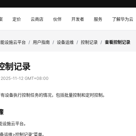
案
定价
云商店
伙伴
开发者
服务
了解华为云
智能设施云平台
/
用户指南
/
设备运维
/
控制记录
/
查看控制记录
控制记录
：
2025-11-12 GMT+08:00
所有设备执行控制任务的情况，包括批量控制和定时控制。
骤
能设施云平台。
设备运维>控制记录”菜单。