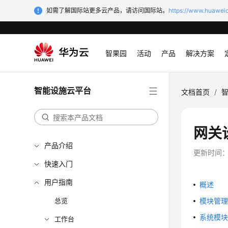
如需了解国际站更多云产品，请访问国际站。
https://www.huaweic
智果园
活动
产品
解决方案
智能设施云平台
文档首页
/
网关
产品介绍
更新时间
快速入门
用户指南
概述
总览
模块管
系统模
工作台