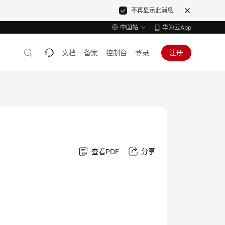
不再显示此消息
中国站
华为云App
文档
备案
控制台
登录
注册
分享
查看PDF