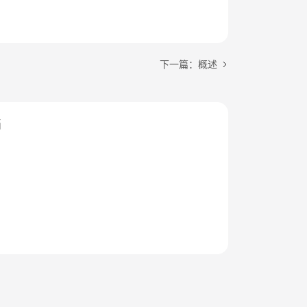
下一篇：概述
档