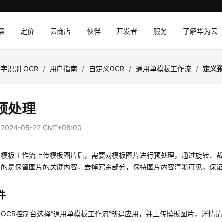
案
定价
云商店
伙伴
开发者
服务
了解华为云
字识别 OCR
/
用户指南
/
自定义OCR
/
通用单模板工作流
/
定义
预处理
：
2024-05-22 GMT+08:00
单模板工作流上传模板图片后，需要对模板图片进行预处理，通过旋转、
目的是保留图片的关键内容，去掉冗余部分，保持图片内容清晰可见，保
件
OCR控制台选择
“通用单模板工作流”
创建应用，并上传模板图片，详情