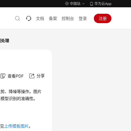
中国站
华为云App
文档
备案
控制台
登录
注册
预处理
分享
查看PDF
裁剪、降噪等操作。图片
证模型识别的准确性。
请见
上传模板图片
。