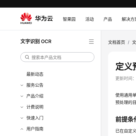
智果园
活动
产品
解决方
文字识别 OCR
文档首页
/
文
定义
最新动态
更新时间
服务公告
使用通用
产品介绍
预处理的
计费说明
快速入门
前提条
用户指南
已在自定义