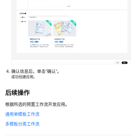
据
自
定
义
OCR
自
定
义
确认信息后，单击
“确认”
。
OCR
成功创建应用。
介
绍
后续操作
创
根据所选的预置工作流开发应用。
建
通用单模板工作流
应
用
多模板分类工作流
通