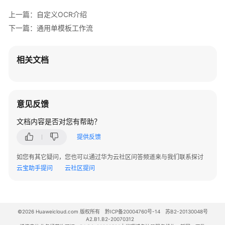
用
上一篇：自定义OCR介绍
单
下一篇：通用单模板工作流
模
板
工
相关文档
作
流
多
意见反馈
模
文档内容是否对您有帮助？
板
分
提供反馈
类
工
如您有其它疑问，您也可以通过华为云社区问答频道来与我们联系探讨
作
云宝助手提问
云社区提问
流
字
段
©2026 Huaweicloud.com 版权所有
黔ICP备20004760号-14
苏B2-20130048号
A2.B1.B2-20070312
类