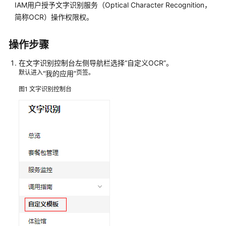
介
IAM用户授予文字识别服务（Optical Character Recognition，
绍
简称OCR）操作权限权。
计
操作步骤
费
说
在文字识别控制台左侧导航栏选择
“自定义OCR”
。
明
默认进入
页签。
“我的应用”
图1
文字识别控制台
快
速
入
门
用
户
指
南
功
能