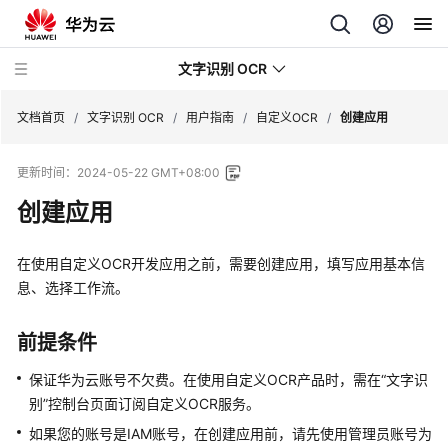
文字识别 OCR
文档首页
/
文字识别 OCR
/
用户指南
/
自定义OCR
/
创建应用
更新时间：
2024-05-22 GMT+08:00
最
新
创建应用
动
态
在使用自定义OCR开发应用之前，需要创建应用，填写应用基本信
息、选择工作流。
服
务
公
前提条件
告
保证华为云账号不欠费。在使用自定义OCR产品时，需在
“文字识
别”
控制台页面订阅自定义OCR服务。
产
品
如果您的账号是IAM账号，在创建应用前，请先使用管理员账号为