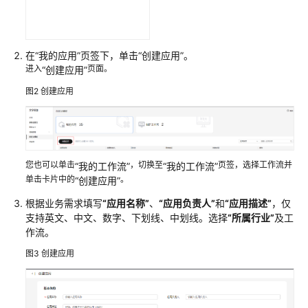
体
验
与
试
在
“我的应用”
页签下，单击
“创建应用”
。
用
进入
页面。
“创建应用”
图2
创建应用
使
用
流
程
简
您也可以单击
，切换至
页签，选择工作流并
“我的工作流”
“我的工作流”
介
单击卡片中的
。
“创建应用”
开
根据业务需求填写
“应用名称”
、
“应用负责人”
和
“应用描述”
，仅
通
支持英文、中文、数字、下划线、中划线。选择
“所属行业”
及工
服
作流。
务
图3
创建应用
准
备
数