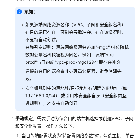
（即
须知：
将
下
如果源端网络资源名称（VPC、子网和安全组名称）
线）
在目的端已存在，可能会导致冲突。存在该情况时，
不支持自动创建。
创
名称判定规则：源端网络资源名追加"-mgc"+4位随机
建
数的变量名称也被视为同名。例如：源端"vpc-
主
机
prod"与目的端"vpc-prod-mgc1234"即存在冲突。
批
请提前在目的端检查并处理重名资源，避免创建失
量
败。
迁
安全组规则中的源地址/目标地址有明确的IP地址（如
移
192.168.1.0/24） 或引用本安全组自身（安全组内互
计
划
通规则），才支持自动创建。
创
手动绑定
。需要手动为每台目的端主机选择或创建VPC、子网
建
和安全组配置。操作方法如下：
主
当目的端配置状态为“待配置网络参数”时，勾选主机，单击
机