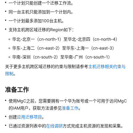
入
一个计划只能创建一个迁移工作流。
门
同一台主机只能添加到一个计划内。
用
一个计划最多添加100台主机。
户
支持主机跨区域迁移的Region如下：
指
华北-北京一（cn-north-1）至华北-北京四（cn-north-4）
南
华东-上海二（cn-east-2）至华东-上海一（cn-east-3）
总
华南-深圳（cn-south-2）至华南-广州（cn-south-1）
览
关于更多主机跨区域迁移的约束与限制请参考
主机迁移相关约束与
限制
。
权
限
管
准备工作
理
使用MgC之前，您需要拥有一个华为账号或一个可用于访问MgC
配
的IAM用户，获取方法请参见
准备工作
。
置
创建
应用迁移项目
。
管
已通过资源列表中的
在线调研
方式完成主机资源的发现和采集。
理