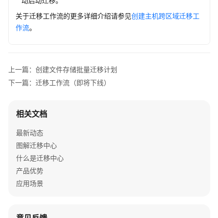
动启动迁移。
操
关于迁移工作流的更多详细介绍请参见
创建主机跨区域迁移工
作
作流
。
指
南
最
上一篇：创建文件存储批量迁移计划
佳
实
下一篇：迁移工作流（即将下线）
践
相关文档
常
见
最新动态
问
图解迁移中心
题
什么是迁移中心
文
产品优势
档
应用场景
下
载
意见反馈