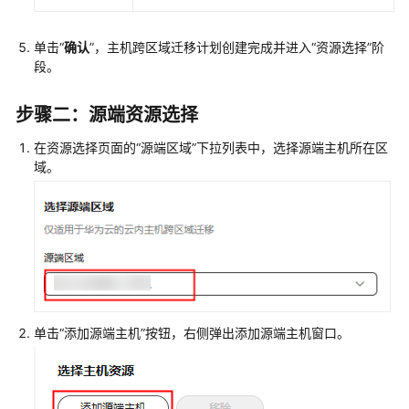
旅
程
单击“
确认
”，主机跨区域迁移计划创建完成并进入“资源选择”阶
段。
迁
移
步骤二：源端资源选择
旅
程
在资源选择页面的“源端区域”下拉列表中，选择源端主机所在区
（旧
域。
版）
TCO
分
析
资
源
单击“添加源端主机”按钮，右侧弹出添加源端主机窗口。
调
研
资