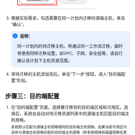
源
清
根据实际需求，勾选需要在同一计划内迁移的源端主机，单击
单
“确认”。
上
说明：
云
同一计划内的待迁移主机，将通过同一工作流迁移，届时
评
将使用同样迁移设置，如VPC、子网、安全组等，请自行
估
确认该计划下主机资源范围。
主
机
将待迁移的主机添加完后，单击“下一步”按钮，进入“目的端配
置”阶段。
迁
移
步骤三：目的端配置
存
在
“目的端配置”
页面，选择要迁移到的目的端区域和可用区。选
储
择后，系统会自动对待迁移资源列表中的源端主机匹配目的端主
迁
机规格。
移
系统默认匹配与源端主机规格相同的目的端主机规格。如果当前可用区内
没有与源端主机规格匹配的目的端主机规格（即系统规格和磁盘规格任意
工