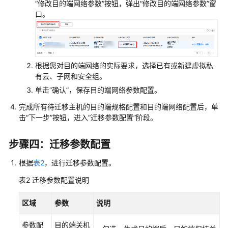
“修改目的端网络参数”按钮，弹出“修改目的端网络参数”窗
可
口。
用
区
批
量
迁
根据您对目的端网络的实际要求，选择已有或新建虚拟私
移
有云、子网和安全组。
计
单击“确认”，保存目的端网络参数配置。
划
完成所有待迁移主机的目的端规格配置和目的端网络配置后，单
击“下一步”按钮，进入“迁移参数配置”阶段。
创
建
步骤四：迁移参数配置
对
象
根据
表2
，进行迁移参数配置。
存
储
表2
迁移参数配置说明
批
量
区域
参数
说明
迁
移
参数配
目的端关机