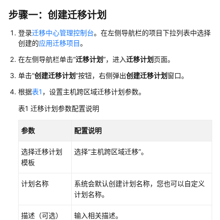
应
步骤一：创建迁移计划
用
登录
迁移中心管理控制台
。在左侧导航栏的项目下拉列表中选择
迁
创建的
应用迁移项目
。
移
项
在左侧导航栏单击“
迁移计划
”，进入
迁移计划
页面。
目
单击“
创建迁移计划
”按钮，右侧弹出
创建迁移计划
窗口。
应
根据
表1
，设置主机跨区域迁移计划参数。
用
表1
迁移计划参数配置说明
迁
移
参数
配置说明
项
目
选择迁移计划
选择“主机跨区域迁移”。
功
模板
能
概
计划名称
系统会默认创建计划名称，您也可以自定义
述
计划名称。
迁
描述（可选）
输入相关描述。
移