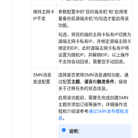
移
计
保持主网卡
参数配置中的“目的端关机”和“启用增
划
IP不变
量备份前源端关机”均勾选才能启用该
功能。
创
勾选，将目的端的主网卡私有IP切换为
建
源端主网卡私有IP，并绑定源端主网卡
文
绑定的EIP，此时源端主网卡私有IP将
件
设置为随机IP，并解绑EIP。以上操作
存
不支持自动回退，需要您手动回退。
储
批
SMN消息
选择是否使用SMN消息通知功能，通
量
发送配置
过配置
主题
、
语言
和
触发条件
，接收
迁
关于迁移任务的状态信息。
移
计
启用该功能前，需要先完成创建SMN
划
主题并添加订阅等操作，详细操作流
程和介绍请参考
通过SMN发布模板消
创
息
。
建
说明：
主
机