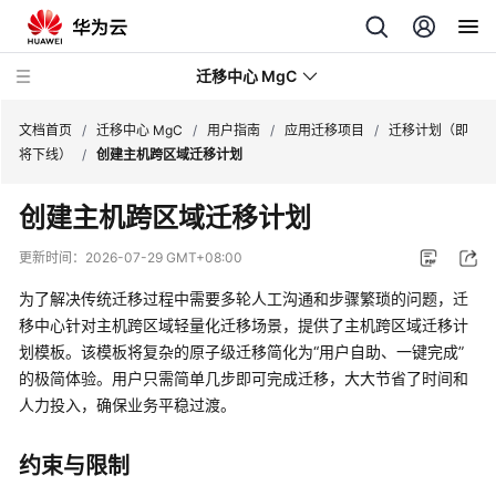
迁移中心 MgC
文档首页
/
迁移中心 MgC
/
用户指南
/
应用迁移项目
/
迁移计划（即
将下线）
/
创建主机跨区域迁移计划
最
创建主机跨区域迁移计划
新
动
更新时间：
2026-07-29 GMT+08:00
态
为了解决传统迁移过程中需要多轮人工沟通和步骤繁琐的问题，迁
产
移中心针对主机跨区域轻量化迁移场景，提供了主机跨区域迁移计
品
划模板。该模板将复杂的原子级迁移简化为“用户自助、一键完成”
介
的极简体验。用户只需简单几步即可完成迁移，大大节省了时间和
绍
人力投入，确保业务平稳过渡。
快
约束与限制
速