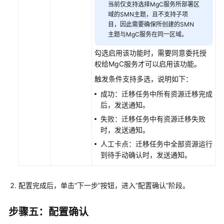
当前仅支持选择MgC服务所部署区
跨
域的SMN主题，且不支持子项
区
目，因此需要确保所创建的SMN
域
主题与MgC服务在同一区域。
迁
勾选启用该功能时，需要同意委托授
移
权给MgC服务才可以启用该功能。
计
划
触发条件支持多选，说明如下：
成功：迁移任务中所有资源迁移完成
迁
后，发送通知。
移
失败：迁移任务中有资源迁移失败
工
时，发送通知。
作
人工卡点：迁移任务中全部资源运行
流
到待手动确认时，发送通知。
（即
将
下
配置完成后，单击“下一步”按钮，进入“配置确认”阶段。
线）
步骤五：配置确认
伙
伴