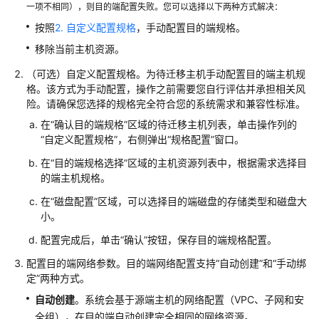
一项不相同），则目的端配置失败。您可以选择以下两种方式解决：
具
按照
2. 自定义配置规格
，手动配置目的端规格。
中
心
移除当前主机资源。
（可选）自定义配置规格。为待迁移主机手动配置目的端主机规
任
格。该方式为手动配置，操作之前需要您自行评估并承担相关风
务
险。请确保您选择的规格完全符合您的系统需求和兼容性标准。
中
在“确认目的端规格”区域的待迁移主机列表，单击操作列的
心
“自定义配置规格”，右侧弹出“规格配置”窗口。
迁
在“目的端规格选择”区域的主机资源列表中，根据需求选择目
移
的端主机规格。
集
在“磁盘配置”区域，可以选择目的端磁盘的存储类型和磁盘大
群
小。
管
理
配置完成后，单击“确认”按钮，保存目的端规格配置。
配置目的端网络参数。目的端网络配置支持“自动创建”和“手动绑
迁
定”两种方式。
移
自动创建
。系统会基于源端主机的网络配置（VPC、子网和安
计
全组），在目的端自动创建完全相同的网络资源。
划