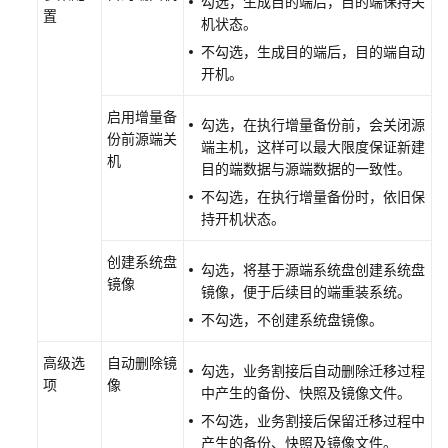
勾选，生成目的端后，目的端保持关
计
置
机状态。
划
不勾选，生成目的端后，目的端自动
（高
开机。
性
能
启用增量备
集
勾选，在执行增量备份前，会关闭源
份前源端关
群）
端主机，这样可以最大限度保证新建
机
目的端数据与源端数据的一致性。
创
不勾选，在执行增量备份时，依旧保
建
持开机状态。
对
象
创建系统盘
勾选，将基于源端系统盘创建系统盘
存
镜像
镜像，便于后续目的端重装系统。
储
不勾选，不创建系统盘镜像。
跨
区
高级选
自动删除镜
域
勾选，业务割接后自动删除迁移过程
项
像
批
中产生的备份、快照及镜像文件。
量
不勾选，业务割接后保留迁移过程中
迁
产生的备份、快照及镜像文件。