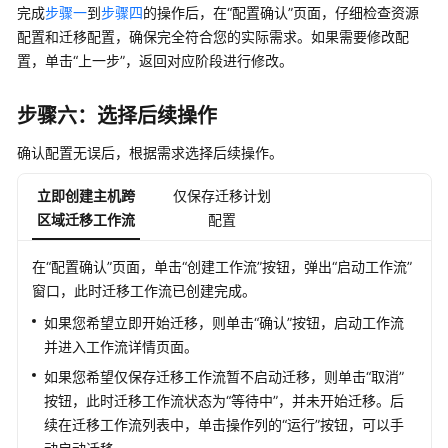
完成
步骤一
到
步骤四
的操作后，在“配置确认”页面，仔细检查资源
迁
配置和迁移配置，确保完全符合您的实际需求。如果需要修改配
移
置，单击“上一步”，返回对应阶段进行修改。
服
务
专
步骤六：选择后续操作
区
确认配置无误后，根据需求选择后续操作。
大
立即创建主机跨
仅保存迁移计划
数
据
区域迁移工作流
配置
迁
移
在“配置确认”页面，单击“创建工作流”按钮，弹出“启动工作流”
项
窗口，此时迁移工作流已创建完成。
目
如果您希望立即开始迁移，则单击“确认”按钮，启动工作流
并进入工作流详情页面。
迁
移
如果您希望仅保存迁移工作流暂不启动迁移，则单击“取消”
中
按钮，此时迁移工作流状态为“等待中”，并未开始迁移。后
心
续在迁移工作流列表中，单击操作列的“运行”按钮，可以手
Agent