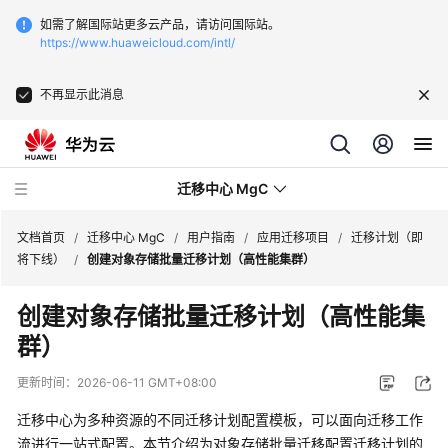
如需了解国际站更多云产品，请访问国际站。
https://www.huaweicloud.com/intl/
不再显示此消息
迁移中心 MgC
文档首页
/
迁移中心 MgC
/
用户指南
/
应用迁移项目
/
迁移计划（即
将下线）
/
创建对象存储批量迁移计划（高性能集群）
最
创建对象存储批量迁移计划（高性能集
新
群）
动
态
更新时间：
2026-06-11 GMT+08:00
产
迁移中心为多种资源的不同迁移计划配置模板，可以面向迁移工作
品
流进行一站式配置。本节介绍为对象存储批量迁移配置迁移计划的