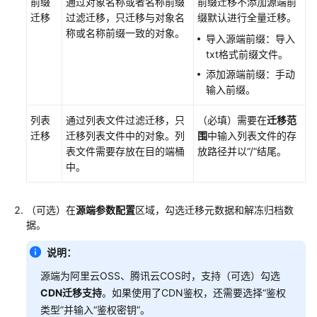
前缀
通过对象名称或者名称前缀
前缀迁移不添加源端前
储
迁移
过滤迁移，只迁移与对象名
缀默认进行全量迁移。
批
称或名称前缀一致的对象。
导入源端前缀：导入
量
txt格式前缀文件。
迁
添加源端前缀：手动
移
输入前缀。
计
划
列表
通过列表文件过滤迁移，只
（必填）需要在
迁移范
（高
迁移
迁移列表文件中的对象。列
围
中输入列表文件的存
性
表文件需要存放在目的端桶
放路径并以“/”结尾。
能
中。
集
群）
（可选）在
源端参数配置
区域，勾选迁移元数据和解冻归档数
创
据。
建
对
说明：
象
源端为阿里云OSS、腾讯云COS时，支持（可选）勾选
存
CDN迁移支持
。如果使用了CDN鉴权，还需要选择“鉴权
储
类型”并输入“鉴权密钥”。
跨