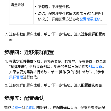
增量迁移
不勾选，不增量迁移。
系
勾选，配置增量迁移同名覆盖方式和增量迁
统
移模式，详细配置方法参考
配置增量迁移
。
权
限
迁移参数配置完成后，单击“
下一步
”按钮，进入
迁移集群配置
页
面。
步骤四：迁移集群配置
在
绑定迁移集群
区域，选择需要使用的集群。没有集群可以单击
“创建集群”
，进行集群创建，集群的创建方法请参考
创建集群
。
如果需要对集群进行修改，单击“操作”列的“前往修改”，并参考
集群管理
进行修改。
迁移集群配置完成后，单击“
下一步
”按钮，进入
配置确认
页面。
步骤五：配置确认
完成
步骤一
到
步骤四
的操作后，在
配置确认
页面，仔细检查资源配