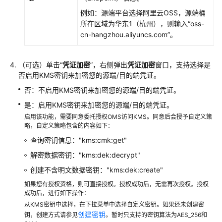
理
例如：源端平台选择阿里云OSS，源端桶
所在区域为华东1（杭州），则输入“oss-
迁
cn-hangzhou.aliyuncs.com”。
移
计
划
（可选）单击“
凭证加密
”，右侧弹出
凭证加密
窗口，支持选择是
（即
否启用KMS密钥来加密您的源端/目的端凭证。
将
否：不启用KMS密钥来加密您的源端/目的端凭证。
下
线）
是：启用KMS密钥来加密您的源端/目的端凭证。
启用该功能，需要同意委托授权OMS访问KMS。同意后会授予自定义策
创
略，自定义策略包含的内容如下：
建
查询密钥信息："kms:cmk:get"
主
解密数据密钥："kms:dek:decrypt"
机
批
创建不含明文数据密钥："kms:dek:create"
量
如果您有授权资格，则可直接授权。授权成功后，无需再次授权。授权
迁
成功后，进行如下操作：
移
从KMS密钥中选择，在下拉菜单中选择自定义密钥。如果还未创建密
计
创建密钥
钥，创建方式请参见
。暂时只支持的密钥算法为AES_256和