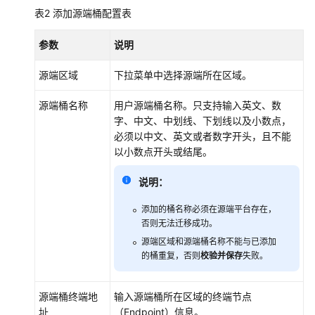
存
表2
添加源端桶配置表
储
迁
参数
说明
移
源端区域
下拉菜单中选择源端所在区域。
工
具
源端桶名称
用户源端桶名称。只支持输入英文、数
中
字、中文、中划线、下划线以及小数点，
心
必须以中文、英文或者数字开头，且不能
以小数点开头或结尾。
任
务
说明：
中
心
添加的桶名称必须在源端平台存在，
否则无法迁移成功。
迁
源端区域和源端桶名称不能与已添加
的桶重复，否则
校验并保存
失败。
移
集
群
源端桶终端地
输入源端桶所在区域的终端节点
管
址
（Endpoint）信息。