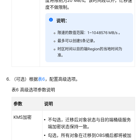
度将限制为20 MB/s。该时间段以外，迁移速
文
度不做限制。
档
下
说明：
载
限速的数值范围：1~1048576 MB/s 。
最多可以创建5条记录。
通
时区时间以目的端Region的当地时间为
用
准。
参
考
（可选）根据
表6
，配置高级选项。
产
品
表6
高级选项参数说明
术
语
参数
说明
责
KMS加密
不勾选，迁移后对象状态与目的端桶级服务
任
端加密状态保持一致。
共
勾选，所有对象在迁移到OBS桶后都将被加
担