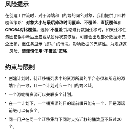
风险提示
配
在创建工作流时，对于源端和目的端的同名对象，我们提供了四种
置
覆盖策略：
对象大小与最后修改时间覆盖、
不覆盖
、
直接覆盖
和
管
CRC64对比覆盖
理
。选择“
不覆盖
”策略进行数据迁移时，如果迁移任
务因错误中断后重启或从暂停状态恢复，可能会出现部分数据未完
应
全迁移，但任务显示 “成功” 的情况。影响数据的完整性。为规避这
用
一风险，
请谨慎使用“
不覆盖
”策略
。
迁
移
约束与限制
项
目
创建计划时，待迁移桶列表中的资源所属的平台必须和所选的源
端平台一致，且一个计划对应一个目的端区域。
应
一个源端桶资源可以关联多个计划。
用
迁
在一个计划下，一个桶资源的目的端前缀只能有一个，但是源端
移
前缀可以有多个。
项
同一用户在同一个迁移集群下同时支持迁移的桶数量不超过20
目
个。
功