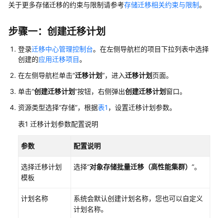
能
关于更多存储迁移的约束与限制请参考
存储迁移相关约束与限制
。
概
述
步骤一：创建迁移计划
迁
登录
迁移中心管理控制台
。在左侧导航栏的项目下拉列表中选择
移
创建的
应用迁移项目
。
旅
在左侧导航栏单击“
迁移计划
”，进入
迁移计划
页面。
程
单击“
创建迁移计划
”按钮，右侧弹出
创建迁移计划
窗口。
迁
资源类型选择
“存储”
，根据
表1
，设置迁移计划参数。
移
旅
表1
迁移计划参数配置说明
程
（旧
参数
配置说明
版）
选择迁移计划
选择“
对象存储批量迁移
（高性能集群）
”。
模板
TCO
分
计划名称
系统会默认创建计划名称，您也可以自定义
析
计划名称。