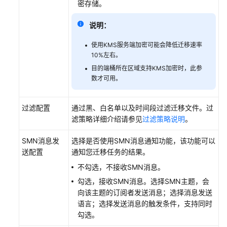
密存储。
云
说明：
服
务
使用KMS服务端加密可能会降低迁移速率
等
10%左右。
级
目的端桶所在区域支持KMS加密时，此参
协
数才可用。
议
（SLA）
过滤配置
通过黑、白名单以及时间段过滤迁移文件。过
滤策略详细介绍请参见
过滤策略说明
。
白
皮
SMN消息发
选择是否使用SMN消息通知功能，该功能可以
书
送配置
通知您迁移任务的结果。
资
源
不勾选，不接收SMN消息。
勾选，接收SMN消息。选择SMN主题，会
支
向该主题的订阅者发送消息；选择消息发送
持
语言；选择发送消息的触发条件，支持同时
区
勾选。
域