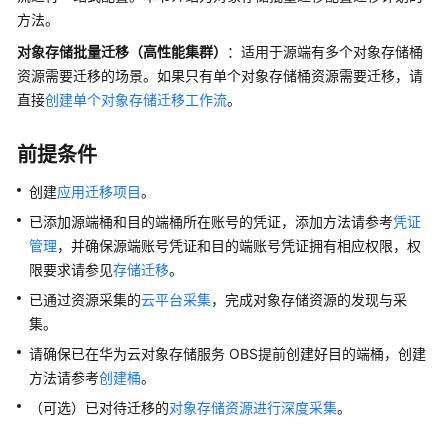
介
方法。
绍
对象存储批量迁移
（高性能集群）
：适用于源端有多个对象存储桶
资源需要迁移的场景。如果只有单个对象存储桶资源需要迁移，请
快
速
直接
创建单个对象存储迁移工作流
。
入
门
前提条件
用
创建
应用迁移项目
。
户
已添加源端桶和目的端桶所在账号的凭证，添加方法请参考
凭证
指
管理
，并确保源端账号凭证和目的端账号凭证拥有相应权限，权
南
限要求请参见
存储迁移
。
已通过资源采集的
云平台采集
，完成对象存储资源的发现与采
总
集。
览
请确保已在华为云对象存储服务 OBS提前创建好目的端桶，创建
权
方法请参考
创建桶
。
限
（可选）已对待迁移的
对象存储资源进行深度采集
。
管
理