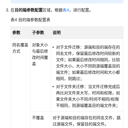
区
在
目的端参数配置
区域，根据
表4
，进行配置。
域
批
表4
目的端参数配置表
量
迁
参数
子参数
说明
移
计
同名覆盖
对象大小
对于文件迁移：源端和目的端存在的
划
方式
与最后修
同名文件，保留最后修改时间较新的
改时间覆
文件；如果最后修改时间相同，比较
创
盖
文件大小，大小不同则源端覆盖目的
建
端文件；如果最后修改时间和大小都
文
相同，则跳过；
件
存
对于文件夹迁移：当文件迁移完成后
储
再比对文件夹大写、时间和权限，如
批
果文件夹大小不同/时间不相同/权限
量
不相同，则源端覆盖目的端文件夹；
迁
移
不覆盖
对于源端和目的端存在的同名文件，跳
计
过源端文件，保留目的端文件。