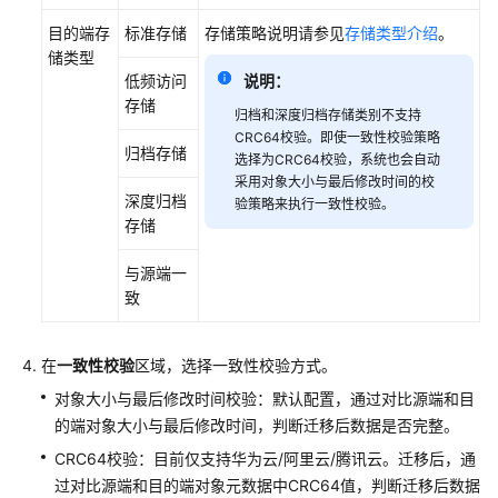
将
下
目的端存
标准存储
存储策略说明请参见
存储类型介绍
。
线）
储类型
低频访问
说明：
伙
存储
归档和深度归档存储类别不支持
伴
CRC64校验。即使一致性校验策略
迁
归档存储
选择为CRC64校验，系统也会自动
移
采用对象大小与最后修改时间的校
深度归档
服
验策略来执行一致性校验。
存储
务
专
与源端一
区
致
大
数
在
一致性校验
区域，选择一致性校验方式。
据
对象大小与最后修改时间校验：默认配置，通过对比源端和目
迁
移
的端对象大小与最后修改时间，判断迁移后数据是否完整。
项
CRC64校验：目前仅支持华为云/阿里云/腾讯云。迁移后，通
目
过对比源端和目的端对象元数据中CRC64值，判断迁移后数据