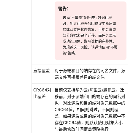
划
警告：
创
选择“不覆盖”策略进行数据迁移
建
时，如果迁移任务因错误中断后重
主
启或从暂停状态恢复，可能会造成
机
部分数据未完全迁移，而任务显示
成功的现象，影响数据的完整性。
跨
为规避这一风险，请谨慎使用“不覆
区
盖”策略。
域
迁
移
直接覆盖
对于源端和目的端存在的同名文件，源
计
端文件直接覆盖目的端文件。
划
CRC64对
目前仅支持华为云/阿里云/腾讯云。迁
迁
比覆盖
移前，对于源端和目的端存在的同名对
移
象，对比源端和目的端对象元数据中的
工
CRC64值，相同则跳过，不同则覆
作
盖。如果源端或目的端对象元数据中不
流
存在CRC64值，则默认使用对象大小
（即
与最后修改时间覆盖策略执行。