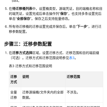
划
SM4。
在
待迁移桶列表
中，设置桶类型，源端凭证，目的端桶名称和目
创
的端凭证，设置完成后单击操作列“
保存
”，也支持多条设置完后
建
单击“
全部保存
”。保存之后支持批量修改。
主
所有待迁移桶的迁移设置完成并保存后，单击“
下一步
”，进行迁
机
移参数配置。
可
用
区
步骤三：迁移参数配置
批
在
迁移方式选择
区域，设置迁移方式、迁移范围和目的端前缀
量
（可选）。迁移方式和迁移范围说明参见
表3
。
迁
移
表3
迁移方式和迁移范围说明
计
划
迁移
说明
迁移范围
方式
创
建
全量
迁移源端桶/文件夹内的全部
不涉及。
对
迁移
数据。
象
存