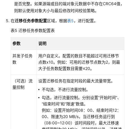
是否完整。如果源端或目的端对象元数据中不存在CRC64值，
迁
则默认使用对象大小与最后修改时间校验策略。
移
中
在
迁移任务参数配置
区域，根据
表5
，进行配置。
心
表5
迁移任务参数配置表
Agent
操
参数
说明
作
指
并发子任务
用户自定义。配置的数目不能超过可用迁移节
南
数
点数x10。例如：可用的迁移节点数为2，则最
大子任务数配置数目需要≤20。
最
佳
（可选）流
设置迁移任务在指定时段的最大流量带宽。
实
量控制
践
不勾选，不进行流量控制。
勾选，进行流量控制。分别设置“开始时间”、
常
“结束时间”和“限速”数值。
见
例如：设置开始时间08：00、结束时间12：
问
00、限速为20 MB/s，当迁移任务运行到
题
（08:00~12:00）该时间段时，最大迁移速