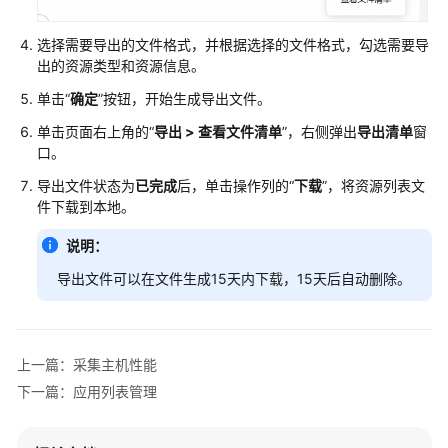
配
选择需要导出的文件格式，并根据选择的文件格式，勾选需要导
置
出的资源类型和资源信息。
管
单击“
确定
”按钮，开始生成导出文件。
理
单击页面右上角的“
导出 > 查看文件清单
”，右侧弹出
导出清单
窗
应
口。
用
导出文件状态为
已完成
后，单击操作列的“
下载
”，将资源列表文
迁
件下载到本地。
移
项
说明：
目
导出文件可以在文件生成15天内下载，15天后自动删除。
应
用
迁
上一篇：采集主机性能
移
项
下一篇：应用列表管理
目
功