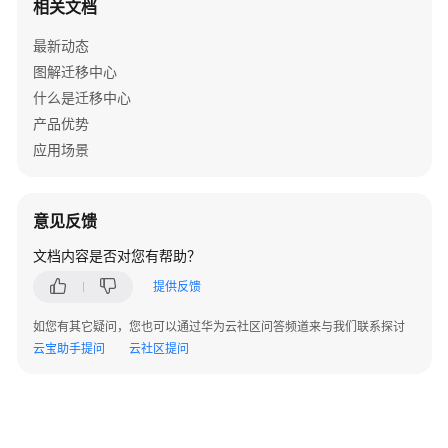
相关文档
能
概
最新动态
述
图解迁移中心
什么是迁移中心
迁
移
产品优势
旅
应用场景
程
迁
意见反馈
移
旅
文档内容是否对您有帮助？
程
提供反馈
（旧
版）
如您有其它疑问，您也可以通过华为云社区问答频道来与我们联系探讨
云宝助手提问
云社区提问
TCO
分
析