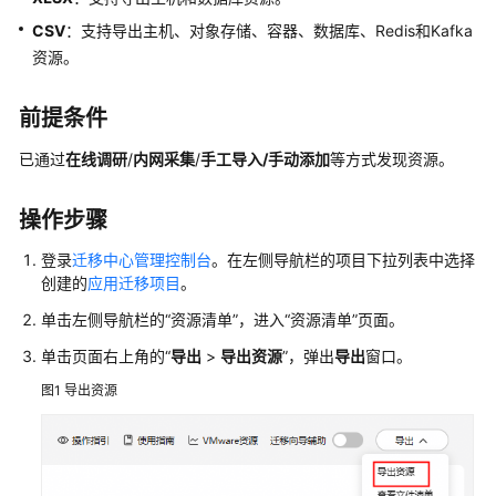
介
CSV
：支持导出主机、对象存储、容器、数据库、Redis和Kafka
绍
资源。
快
速
前提条件
入
门
已通过
在线调研
/
内网采集
/
手工导入
/手动添加
等方式发现资源。
用
操作步骤
户
指
登录
迁移中心管理控制台
。在左侧导航栏的项目下拉列表中选择
南
创建的
应用迁移项目
。
单击左侧导航栏的
“
资源清单
”
，进入
“资源清单”
页面。
总
单击页面右上角的“
导出
>
导出资源
”，弹出
导出
窗口。
览
图1
导出资源
权
限
管
理