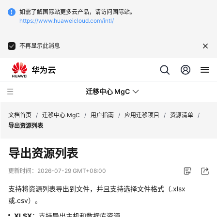
如需了解国际站更多云产品，请访问国际站。
https://www.huaweicloud.com/intl/
不再显示此消息
迁移中心 MgC
文档首页
/
迁移中心 MgC
/
用户指南
/
应用迁移项目
/
资源清单
/
导出资源列表
最
导出资源列表
新
动
更新时间：
2026-07-29 GMT+08:00
态
支持将资源列表导出到文件，并且支持选择文件格式（.xlsx
产
或.csv）。
品
XLSX
：支持导出主机和数据库资源。