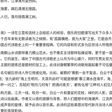
去欲尽，江潭落月复西斜。
藏海雾，碣石潇湘无限路。
几人归，落月摇情满江树。
月夜》一诗在立意和选材上总结前人的经验，借乐府旧题谱写出天下众多
，千百年来有无数读者为之倾倒，有“孤篇横绝，竟为大家”之誉。它是由
中国古代诗歌史上的一个重要里程碑。它的内容和形式多为后世诗人所借
像南朝山水诗那样着力模山范水，也不像玄言诗那样枯燥说理，更不是一
体。它的诞生，填补了中国古代诗歌史上以月为中心媒介，同时写男女双
从主题的提炼还是题材的加工上，此诗对唐朝繁荣的诗歌局面起着不可估
名句被后世诗人所引用或化用。比如，崔颢的“黄鹤一去不复返，白云千载
用；张九龄的“海上生明月，天涯共此时”可能是根据“春江潮水连海平，海
杯一问之”，苏轼的“明月几时有？把酒问青天”，都有化用“江畔何人初见
结构方面，江天一线，皎月一轮，白云一片和婆娑的花枝，绰约的人影，
此诗以绘画美。作者又以夜的寂静为背景，把人们臆想中的海潮声、江流
织成声音的旋律，赋予此诗以音乐美。此诗的这些美感对现代新月派诗人闻
重要的直接影响。