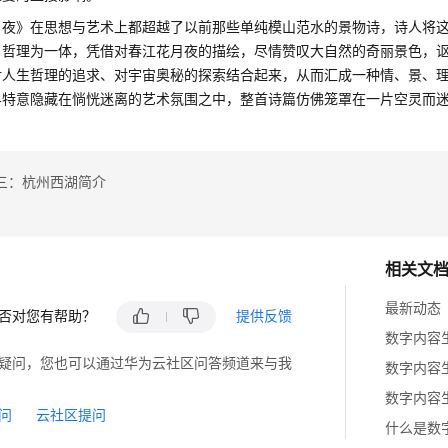
月夜》在思想与艺术上都超越了以前那些单纯模山范水的景物诗，诗人将
、哲理为一体，凭借对春江花月夜的描绘，尽情赞叹大自然的奇丽景色，
对人生哲理的追求、对宇宙奥秘的探索结合起来，从而汇成一种情、景、
界特意隐藏在惝恍迷离的艺术氛围之中，整首诗篇仿佛笼罩在一片空灵而
三：杭州西湖简介
相关文
最新动态
否对您有帮助？
提供反馈
数字内容
疑问，您也可以通过华为云社区问答频道来与我
数字内容
数字内容
问
云社区提问
什么是数