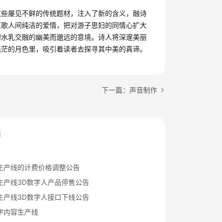
这些屡见不鲜的传统题材，注入了新的含义，融诗
讴歌人间纯洁的爱情，把对游子思妇的同情心扩大
理水乳交融的幽美而邈远的意境。诗人将深邃美丽
迷茫的月色里，吸引着读者去探寻其中美的真谛。
下一篇：声音制作
档
生产线的计费价格调整公告
生产线3D数字人产品停售公告
生产线3D数字人接口下线公告
字内容生产线