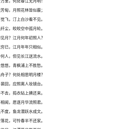
千万里，何处春江无月明！
绕芳甸，月照花林皆似霰；
不觉飞，汀上白沙看不见。
无纤尘，皎皎空中孤月轮。
初见月？江月何年初照人？
无穷已，江月年年只相似。
待何人，但见长江送流水。
去悠悠，青枫浦上不胜愁。
扁舟子？何处相思明月楼？
月裴回，应照离人妆镜台。
卷不去，捣衣砧上拂还来。
不相闻，愿逐月华流照君。
光不度，鱼龙潜跃水成文。
梦落花，可怜春半不还家。