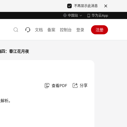
不再显示此消息
中国站
华为云App
文档
备案
控制台
登录
注册
稿四：春江花月夜
分享
查看PDF
及解析。