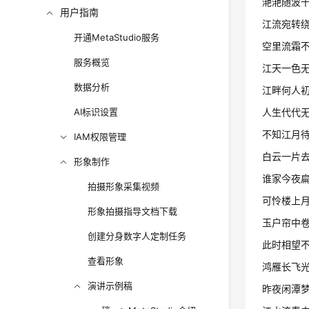
滟滟随波
用户指南
江流宛转
开通MetaStudio服务
空里流霜
服务概览
江天一色
数据分析
江畔何人
AI标识设置
人生代代
不知江月
IAM权限管理
白云一片
形象制作
谁家今夜
拍摄形象采集视频
可怜楼上
形象拍摄指导文档下载
玉户帘中
创建分身数字人定制任务
此时相望
查看形象
鸿雁长飞
演讲示例稿
昨夜闲潭