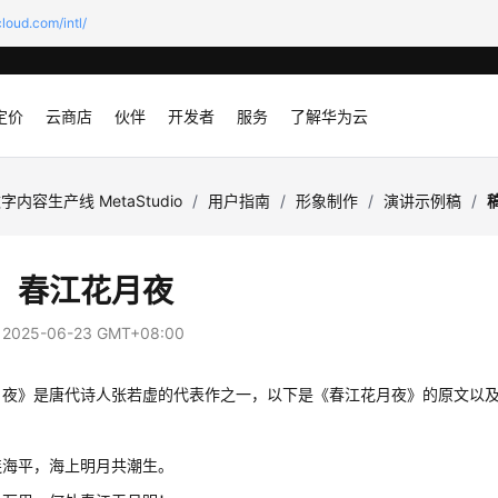
loud.com/intl/
定价
云商店
伙伴
开发者
服务
了解华为云
字内容生产线 MetaStudio
/
用户指南
/
形象制作
/
演讲示例稿
/
：春江花月夜
：
2025-06-23 GMT+08:00
月夜》是唐代诗人张若虚的代表作之一，以下是《春江花月夜》的原文以
连海平，海上明月共潮生。