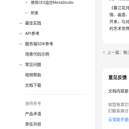
使用CES监控MetaStudio
《春江花
附录
情、画意
开来，与
最佳实践
的艺术世
API参考
服务端SDK参考
上一篇：稿
场景代码示例
常见问题
视频帮助
意见反馈
文档下载
文档内容是
通用参考
如您有其它
们联系探讨
产品术语
云宝助手提
责任共担