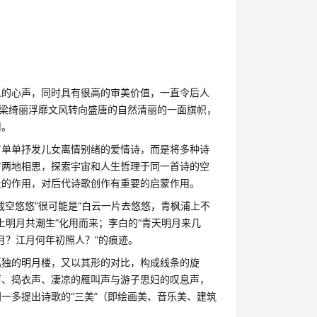
人的心声，同时具有很高的审美价值，一直令后人
齐梁绮丽浮靡文风转向盛唐的自然清丽的一面旗帜，
用。
首单单抒发儿女离情别绪的爱情诗，而是将多种诗
方两地相思，探索宇宙和人生哲理于同一首诗的空
量的作用，对后代诗歌创作有重要的启蒙作用。
空悠悠”很可能是“白云一片去悠悠，青枫浦上不
上明月共潮生”化用而来；李白的“青天明月来几
月？江月何年初照人？”的痕迹。
孤独的明月楼，又以其形的对比，构成线条的旋
声、捣衣声、凄凉的雁叫声与游子思妇的叹息声，
一多提出诗歌的“三美”（即绘画美、音乐美、建筑