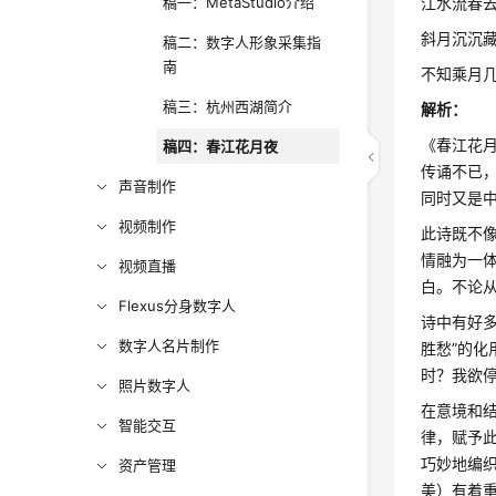
稿一：MetaStudio介绍
江水流春
斜月沉沉
稿二：数字人形象采集指
南
不知乘月
稿三：杭州西湖简介
解析：
《春江花
稿四：春江花月夜
传诵不已
声音制作
同时又是
视频制作
此诗既不
情融为一
视频直播
白。不论
Flexus分身数字人
诗中有好多
数字人名片制作
胜愁”的化
时？我欲停
照片数字人
在意境和
智能交互
律，赋予
巧妙地编
资产管理
美）有着