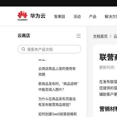
如何在云商店发布商品？
智果园
活动
产品
解决方
如何发布多SKU定价规
格？
商品发布申请提交后，审
云商店
文档首页
/
核需要多久？
如何判断发布的商品对应
云商店上的哪种商品接入
联营
类型？
更新时间
云商店商品上架的使用有
效期
在发布联
新商品发布时，“商品说明”
您提供的
中能否插入图片？
辅助客户
为什么在商品发布页面没
有发布联营商品按钮？
营销材
如何创建SaaS按需规格和