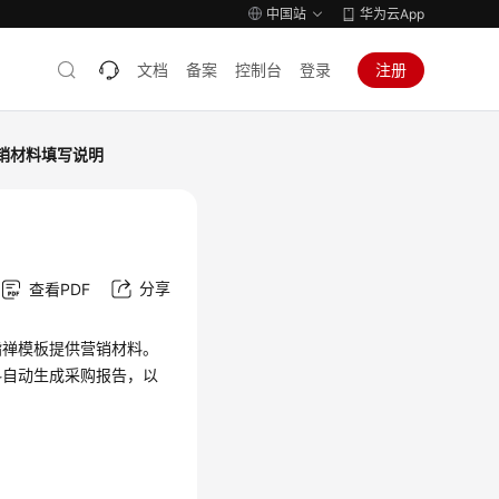
中国站
华为云App
文档
备案
控制台
登录
注册
销材料填写说明
分享
查看PDF
指禅模板提供营销材料。
料自动生成采购报告，以