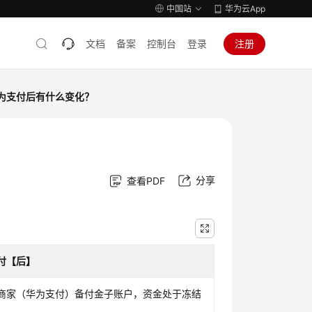
中国站
华为云App
文档
备案
控制台
登录
注册
为支付后有什么变化？
分享
查看PDF
付【后】
商家（华为支付）备付金子账户，资金处于冻结