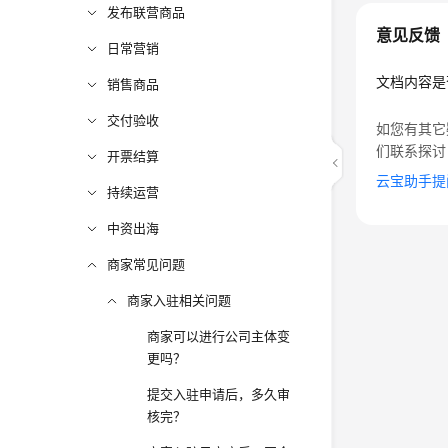
发布联营商品
意见反馈
日常营销
文档内容是
销售商品
交付验收
如您有其它
们联系探讨
开票结算
云宝助手提
持续运营
中资出海
商家常见问题
商家入驻相关问题
商家可以进行公司主体变
更吗？
提交入驻申请后，多久审
核完？