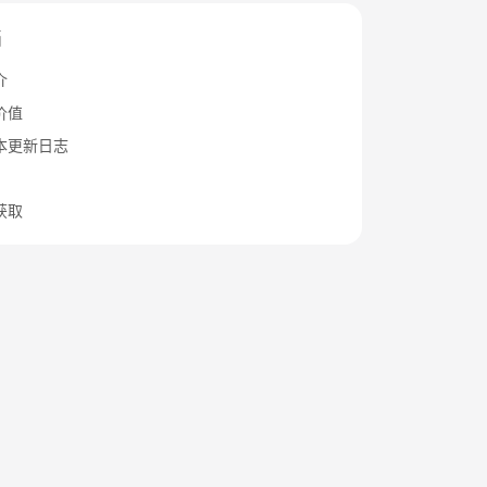
档
介
价值
本更新日志
获取