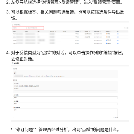
务
左侧导航栏选择
“对话管理>反馈管理”
，进入
“反馈管理”
页面。
可以根据标签、相关问题筛选反馈。也可以按筛选条件导出反
在
馈。
控
制
台
使
用
对于反馈类型为“点踩”的对话，可以单击操作列的“编辑”按钮，
KooSearch
去修正对话。
实
现
搜
索
问
答
创
建
及
管
“修订问题”：管理员经过分析，出现“点踩”的问题是什么。
理