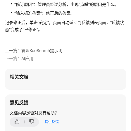
“修订原因”：管理员经过分析，出现“点踩”的原因是什么。
KooSearch
模
“输入标准答案”：修正后的答案。
型
记录修正后，单击“确定”，页面自动返回到反馈列表页面，“反馈状
服
态”变成了“已修正”。
务
创
上一篇：管理KooSearch提示词
建
下一篇：AI应用
及
修
改
相关文档
KooSearch
知
识
库
意见反馈
将
文档内容是否对您有帮助？
本
提供反馈
地
数