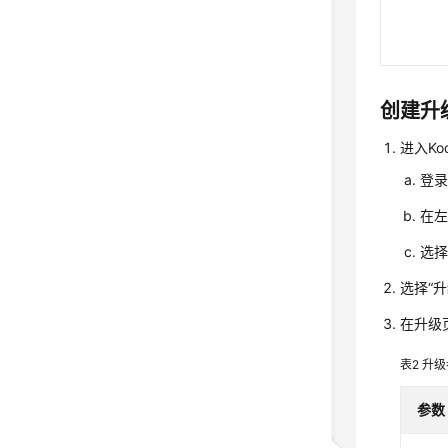
创建升
进入Ko
登
在
选
选择
“升
在升级
表2
升级
参数