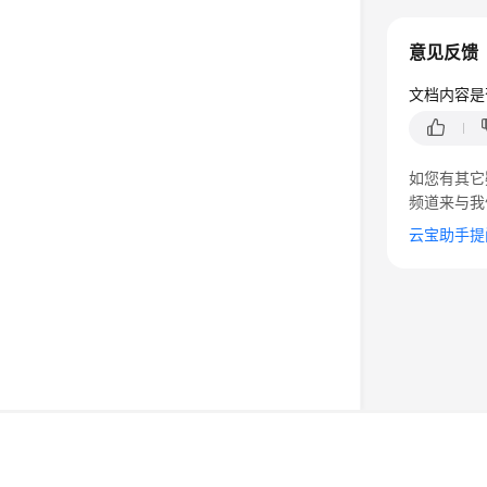
意见反馈
文档内容是
如您有其它
频道来与我
云宝助手提
©2026 Huaweicloud.com 版权所有
黔ICP备20004760号-
增值电信业务经营许可证：B1.B2-20200593 | 代理域名