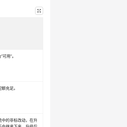
为
“可用”
。
配额充足。
统中的非标改动，在升
不会继承下来，升级后