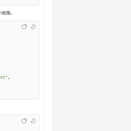
小权限。
ect"