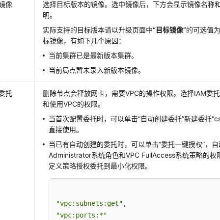
镜像
选择目标版本的镜像。选中镜像后，下方会显示镜像名称
明。
实际支持的目标版本请以升级页面中
“目标镜像”
的可选值
标镜像，有如下几个原因：
当前集群已是最新版本集群。
当前局点暂未录入新版本镜像。
委托
删除节点会释放网卡，需要VPC的操作权限。选择IAM委
和使用VPC的权限。
当首次配置委托时，可以单击
“自动创建委托”
新建委托“css
直接使用。
当已有自动创建的委托时，可以单击
“委托一键授权”
，自
Administrator系统角色和VPC FullAccess系统
定义策略授权委托到最小化权限。
"vpc:subnets:get"
"vpc:ports:*"