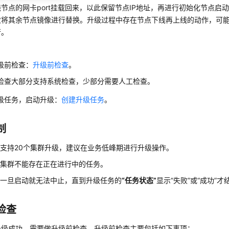
节点的网卡port挂载回来，以此保留节点IP地址，再进行初始化节点启
次将其余节点镜像进行替换。升级过程中存在节点下线再上线的动作，可
行。
级前检查：
升级前检查
。
检查大部分支持系统检查，少部分需要人工检查。
级任务，启动升级：
创建升级任务
。
制
支持20个集群升级，建议在业务低峰期进行升级操作。
的集群不能存在正在进行中的任务。
务一旦启动就无法中止，直到升级任务的
“任务状态”
显示
“失败”
或
“成功”
才
检查
升级成功，需要做升级前检查，升级前检查主要包括如下事项：