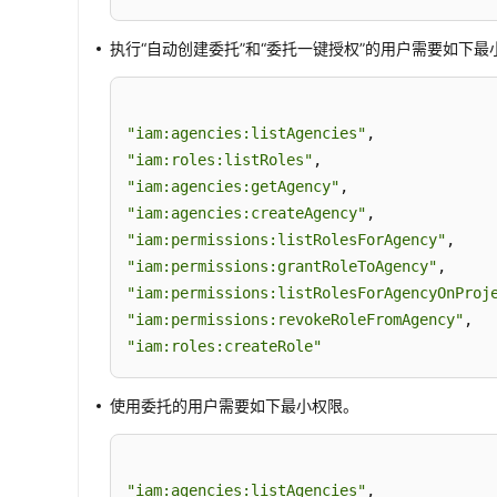
执行
“自动创建委托”
和
“委托一键授权”
的用户需要如下最
"iam:agencies:listAgencies"
"iam:roles:listRoles"
"iam:agencies:getAgency"
"iam:agencies:createAgency"
"iam:permissions:listRolesForAgency"
"iam:permissions:grantRoleToAgency"
"iam:permissions:listRolesForAgencyOnProj
"iam:permissions:revokeRoleFromAgency"
"iam:roles:createRole"
使用委托的用户需要如下最小权限。
"iam:agencies:listAgencies"