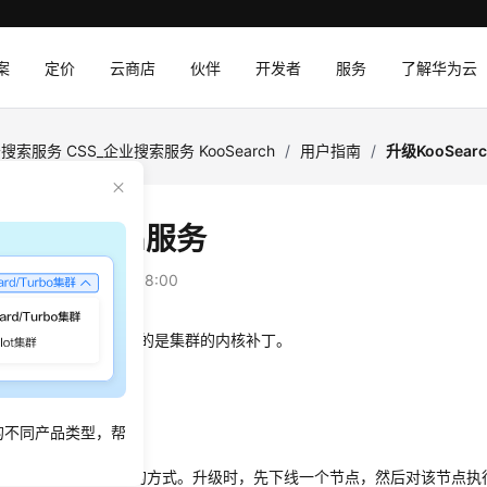
案
定价
云商店
伙伴
开发者
服务
了解华为云
搜索服务 CSS_企业搜索服务 KooSearch
/
用户指南
/
升级KooSear
ooSearch服务
：
2025-08-21 GMT+08:00
arch服务的升级功能升级的是集群的内核补丁。
述
的不同产品类型，帮
用的是one-by-one的方式。升级时，先下线一个节点，然后对该节点