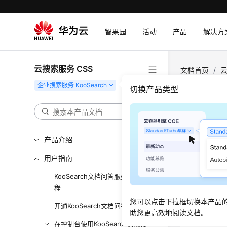
智果园
活动
产品
解决方
云搜索服务 CSS
文档首页
/
云
切换产品类型
升级K
更新时间
产品介绍
用户指南
KooSe
KooSearch文档问答服务使用流
场景描
程
您可以点击下拉框切换本产品
开通KooSearch文档问答服务
升级原理
助您更高效地阅读文档。
升级过程采
在控制台使用KooSearch实现搜