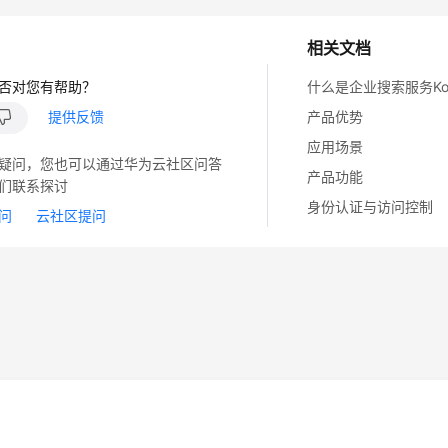
相关文档
否对您有帮助？
什么是企业搜索服务Koo
提供反馈
产品优势
应用场景
疑问，您也可以通过华为云社区问答
产品功能
们联系探讨
身份认证与访问控制
问
云社区提问
14
苏B2-20130048号
A2.B1.B2-20070312
注册服务机构：新网、西数