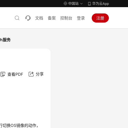
中国站
华为云App
文档
备案
控制台
登录
注册
ch服务
分享
查看PDF
执行切换OS镜像的动作，