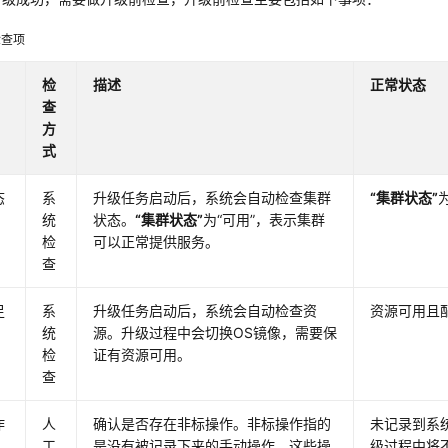
检查项
检
描述
正常状态
查
方
式
态
系
升级任务启动后，系统会自动检查集群
“集群状态”
统
状态。
“集群状态”
为
“可用”
，表示集群
检
可以正常提供服务。
查
足
系
升级任务启动后，系统会自动检查资
资源可用且
统
源。升级过程中会切换OS镜像，需要保
检
证有资源可用。
查
作
人
确认是否存在非标操作。非标操作指的
未记录到系
工
是没有被记录下来的手动操作，这些操
级过程中将