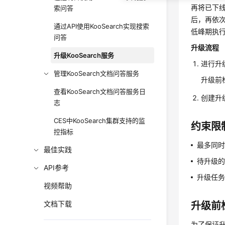
再将已下线
索问答
后，再依
通过API使用KooSearch实现搜索
低峰期执
问答
升级流程
升级KooSearch服务
进行升
管理KooSearch文档问答服务
升级前
查看KooSearch文档问答服务日
创建升
志
CES中KooSearch集群支持的监
约束限
控指标
最多同时
最佳实践
待升级
API参考
升级任
视频帮助
文档下载
升级前
为了保证