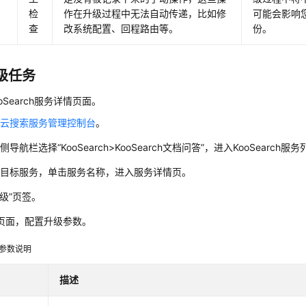
检
作在升级过程中无法自动传递，比如修
可能会影响
查
改系统配置、回程路由等。
份。
级任务
oSearch服务详情页面。
录
云搜索服务管理控制台
。
左侧导航栏选择
“KooSearch>KooSearch文档问答”
，进入KooSearch服
择目标服务，单击服务名称，进入服务详情页。
级”
页签。
页面，配置升级参数。
参数说明
描述