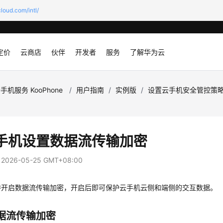
loud.com/intl/
定价
云商店
伙伴
开发者
服务
了解华为云
手机服务 KooPhone
/
用户指南
/
实例版
/
设置云手机安全管控策
手机设置数据流传输加密
：
2026-05-25 GMT+08:00
持开启数据流传输加密，开启后即可保护云手机云侧和端侧的交互数据。
据流传输加密