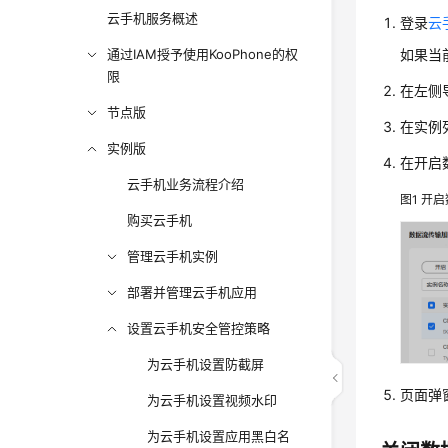
云手机服务概述
登录
云
通过IAM授予使用KooPhone的权
如果当
限
在左侧导
节点版
在实例
实例版
在开启
云手机业务流程介绍
图1
开启
购买云手机
管理云手机实例
部署并管理云手机应用
设置云手机安全管控策略
为云手机设置防截屏
页面弹
为云手机设置视频水印
为云手机设置应用黑白名