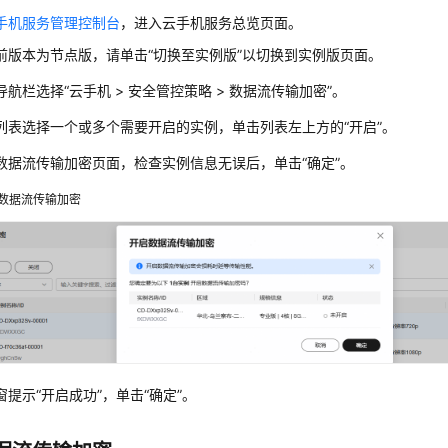
手机服务管理控制台
，进入云手机服务总览页面。
前版本为节点版，请单击“切换至实例版”以切换到实例版页面。
航栏选择“云手机 > 安全管控策略 > 数据流传输加密”。
列表选择一个或多个需要开启的实例，单击列表左上方的“开启”。
数据流传输加密页面，检查实例信息无误后，单击“确定”。
数据流传输加密
窗提示“开启成功”，单击“确定”。