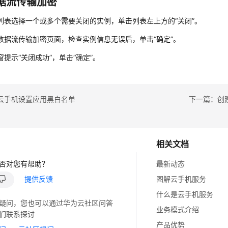
据流传输加密
列表选择一个或多个需要关闭的实例，单击列表左上方的“关闭”。
数据流传输加密页面，检查实例信息无误后，单击“确定”。
窗提示“关闭成功”，单击“确定”。
云手机设置应用黑白名单
下一篇：创
相关文档
否对您有帮助？
最新动态
提供反馈
图解云手机服务
什么是云手机服务
疑问，您也可以通过华为云社区问答
业务模式介绍
们联系探讨
产品优势