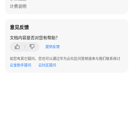
称
计费说明
发
件
意见反馈
人
设
文档内容是否对您有帮助？
置
提供反馈
黑
如您有其它疑问，您也可以通过华为云社区问答频道来与我们联系探讨
白
云宝助手提问
云社区提问
名
单
管
理
反
垃
圾
管
理