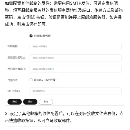
登
如需配置其他邮箱的发件：需要启用SMTP发信，可设定发信昵
录
称，填写原邮箱服务器的发信服务器地址及端口，传输方式及邮箱
密码，点击“测试”按钮，验证是否能连接上原邮箱服务器，如连接
读
成功，则点击保存即可。
信
写
信
设
置
签
名
管
理
3. 设定了其他邮箱的收信配置后，可以在对应接收文件夹右侧，点
通
击快捷收取按钮，即可立马收取邮件。
用
设