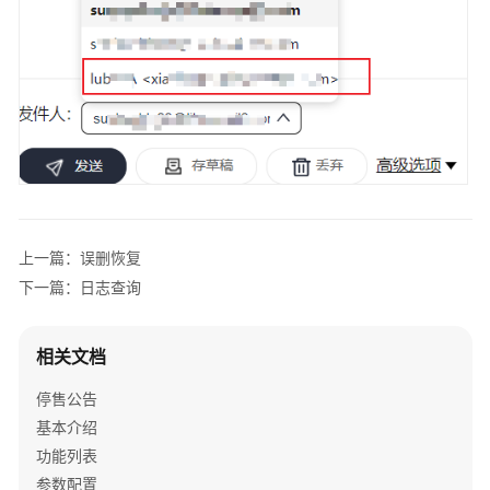
取
设
置
客
户
端
删
信
设
置
上一篇：误删恢复
下一篇：日志查询
收
信
规
相关文档
则
停售公告
发
基本介绍
信
功能列表
昵
参数配置