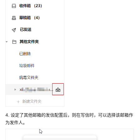
置
邮
箱
搬
家
第
三
方
客
户
端
绑
定
4. 设定了其他邮箱的发信配置后，则在写信时，可以选择该邮箱作
客
为发件人。
户
端
收