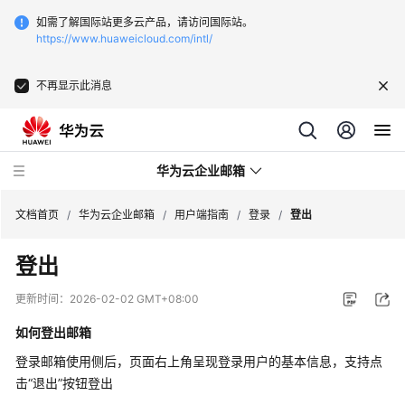
如需了解国际站更多云产品，请访问国际站。
https://www.huaweicloud.com/intl/
不再显示此消息
华为云企业邮箱
文档首页
/
华为云企业邮箱
/
用户端指南
/
登录
/
登出
登出
服
务
更新时间：
2026-02-02 GMT+08:00
公
告
如何登出邮箱
登录邮箱使用侧后，页面右上角呈现登录用户的基本信息，支持点
产
击“退出”按钮登出
品