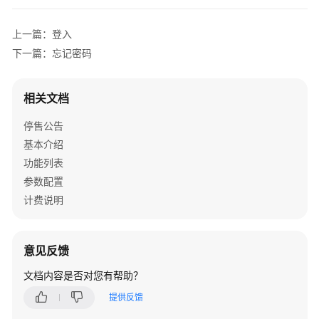
介
绍
上一篇：登入
下一篇：忘记密码
快
速
入
相关文档
门
停售公告
管
基本介绍
理
功能列表
端
参数配置
指
南
计费说明
用
户
意见反馈
端
文档内容是否对您有帮助？
指
南
提供反馈