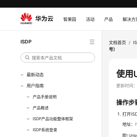
智果园
活动
产品
解决方
ISDP
文档首页
/
I
号）
使用U
最新动态
用户指南
更新时间
产品手册说明
操作步
产品概述
打开IS
ISDP产品功能整体框架
地址：
ISDP系统登录
图1
Uni