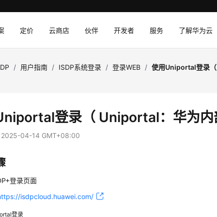
案
定价
云商店
伙伴
开发者
服务
了解华为云
SDP
/
用户指南
/
ISDP系统登录
/
登录WEB
/
使用Uniportal登录（
niportal登录（ Uniportal：华
：
2025-04-14 GMT+08:00
骤
DP+登录页面
https://isdpcloud.huawei.com/
portal登录