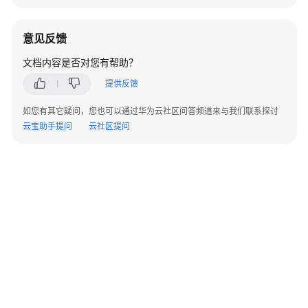
介
绍
意见反馈
Web
文档内容是否对您有帮助？
整
体
提供反馈
介
绍
如您有其它疑问，您也可以通过华为云社区问答频道来与我们联系探讨
云宝助手提问
云社区提问
微
信
小
程
序
整
体
介
绍
ISDP