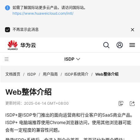
如需了解国际站更多云产品，请访问国际站。
https://www.huaweicloud.com/intl/
不再显示此消息
ISDP
文档首页
/
ISDP
/
用户指南
/
ISDP系统简介
/
Web整体介绍
Web整体介绍
最
新
更新时间：
2025-04-14 GMT+08:00
动
态
ISDP+是ISDP专门推出的面向运营商和行业客户的SaaS商业产品。
ISDP+ 电脑端推荐使用Chrome浏览器访问，使用其他浏览器可能
用
会有一定程度的兼容性问题。
户
登录ISDP+系统后，会进入到企业首页，首页可分为两个模块：