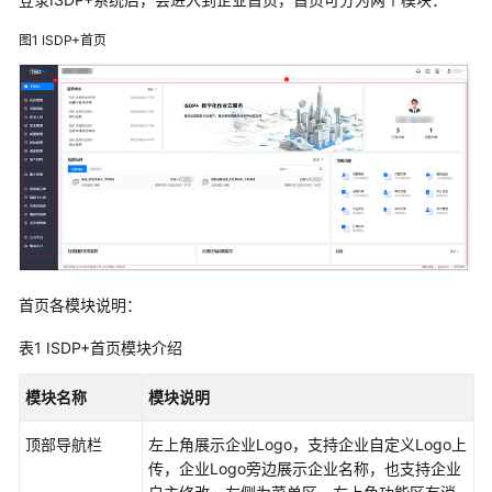
指
南
图1
ISDP+首页
产
品
手
册
说
明
产
品
首页各模块说明：
概
述
表1
ISDP+首页模块介绍
ISDP
模块名称
模块说明
产
品
顶部导航栏
左上角展示企业Logo，支持企业自定义Logo上
功
传，企业Logo旁边展示企业名称，也支持企业
能