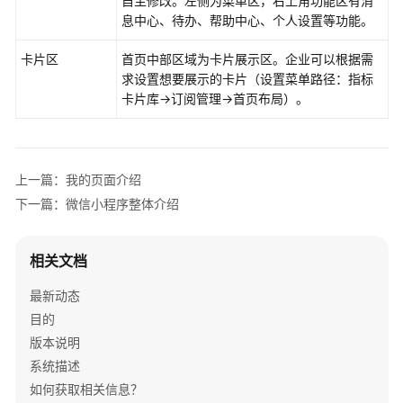
自主修改。左侧为菜单区，右上角功能区有消
整
息中心、待办、帮助中心、个人设置等功能。
体
框
卡片区
首页中部区域为卡片展示区。企业可以根据需
架
求设置想要展示的卡片（设置菜单路径：指标
卡片库->订阅管理->首页布局）。
ISDP
系
统
登
上一篇：我的页面介绍
录
下一篇：微信小程序整体介绍
ISDP
系
相关文档
统
简
最新动态
介
目的
版本说明
APP
系统描述
整
体
如何获取相关信息？