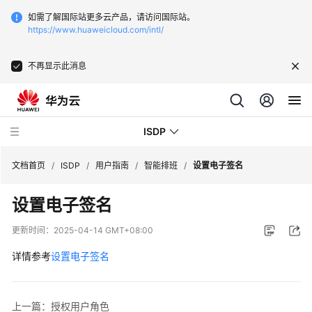
如需了解国际站更多云产品，请访问国际站。
https://www.huaweicloud.com/intl/
不再显示此消息
ISDP
文档首页
/
ISDP
/
用户指南
/
智能排班
/
设置电子签名
设置电子签名
最
新
更新时间：
2025-04-14 GMT+08:00
动
态
详情参考
设置电子签名
用
户
上一篇：授权用户角色