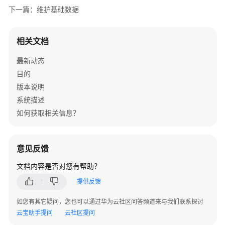
指
下一篇：维护基础数据
南
产
相关文档
品
最新动态
手
册
目的
说
版本说明
明
系统描述
如何获取相关信息？
产
品
概
意见反馈
述
文档内容是否对您有帮助？
ISDP
提供反馈
产
品
如您有其它疑问，您也可以通过华为云社区问答频道来与我们联系探讨
功
云宝助手提问
云社区提问
能