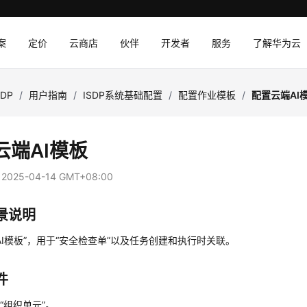
案
定价
云商店
伙伴
开发者
服务
了解华为云
SDP
/
用户指南
/
ISDP系统基础配置
/
配置作业模板
/
配置云端AI
云端AI模板
：
2025-04-14 GMT+08:00
景说明
AI模板”，用于“安全检查单”以及任务创建和执行时关联。
件
“组织单元”。