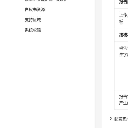
报告
白皮书资源
上传
支持区域
板
系统权限
按模
报告
生字
报告
产生
配置完