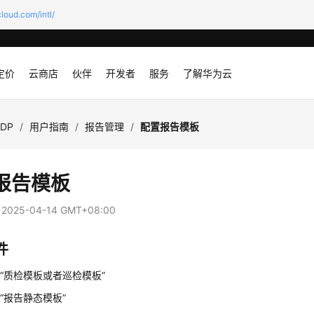
loud.com/intl/
定价
云商店
伙伴
开发者
服务
了解华为云
SDP
/
用户指南
/
报告管理
/
配置报告模板
报告模板
：
2025-04-14 GMT+08:00
件
“质检模板或者巡检模板”
“报告静态模板”