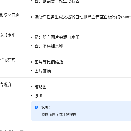
否：则需要手动生成报告
删除空白页
选“是”,任务生成文档将自动删除含有空白标签的shee
添加水印
是：所有图片会添加水印
否：不添加水印
平铺模式
图片等比例缩放
图片铺满
清晰度
缩略图
原图
说明：
原图清晰度优于缩略图