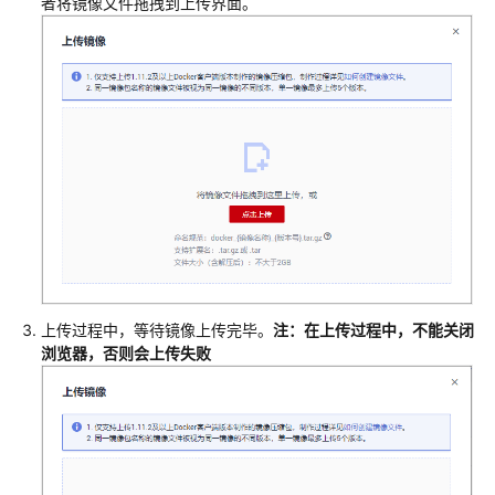
者将镜像文件拖拽到上传界面。
介
绍
用
户
指
南
概
述
应
用
上传过程中，等待镜像上传完毕。
注：在上传过程中，不能关闭
托
浏览器
，否则会上传失败
管
镜
像
管
理