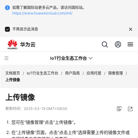
如需了解国际站更多云产品，请访问国际站。
https://www.huaweicloud.com/intl/
不再显示此消息
IoT行业生态工作台
文档首页
/
IoT行业生态工作台
/
用户指南
/
应用托管
/
镜像管理
/
上传镜像
最
上传镜像
新
动
更新时间：
2025-03-19 GMT+08:00
态
您可在“镜像管理”点击“上传镜像”。
产
在“上传镜像”页面，点击“点击上传”选择需要上传的镜像文件或
品