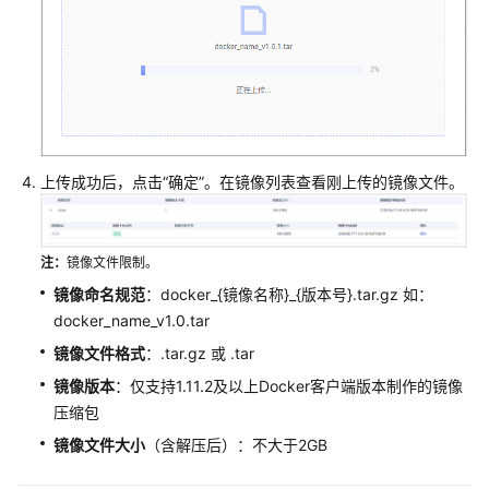
上
传
镜
像
搜
上传成功后，点击“确定”。在镜像列表查看刚上传的镜像文件。
索
镜
像
注：
镜像文件限制。
删
镜像命名规范
：docker_{镜像名称}_{版本号}.tar.gz 如：
除
docker_name_v1.0.tar
镜
镜像文件格式
：.tar.gz 或 .tar
像
镜像版本
：仅支持1.11.2及以上Docker客户端版本制作的镜像
应
压缩包
用
镜像文件大小
（含解压后）：不大于2GB
管
理