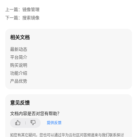
上一篇：镜像管理
行
业
下一篇：搜索镜像
生
态
相关文档
工
作
最新动态
台
平台简介
开
购买说明
发
功能介绍
指
产品优势
南
最
意见反馈
佳
实
文档内容是否对您有帮助？
践
提供反馈
常
如您有其它疑问，您也可以通过华为云社区问答频道来与我们联系探讨