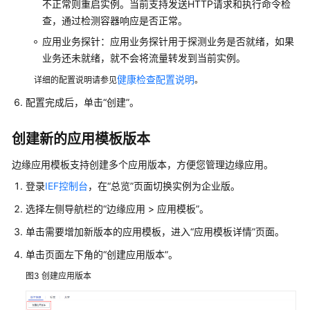
不正常则重启实例。当前支持发送HTTP请求和执行命令检
产
查，通过检测容器响应是否正常。
品
应用业务探针：应用业务探针用于探测业务是否就绪，如果
术
业务还未就绪，就不会将流量转发到当前实例。
语
健康检查配置说明
详细的配置说明请参见
。
责
配置完成后，单击“创建”。
任
共
创建新的应用模板版本
担
边缘应用模板支持创建多个应用版本，方便您管理边缘应用。
云
登录
IEF控制台
，在“总览”页面切换实例为企业版。
服
务
选择左侧导航栏的
“边缘应用 > 应用模板”
。
等
单击需要增加新版本的应用模板，进入
“应用模板详情”
页面。
级
协
单击页面左下角的
“创建应用版本”
。
议
图3
创建应用版本
（SLA）