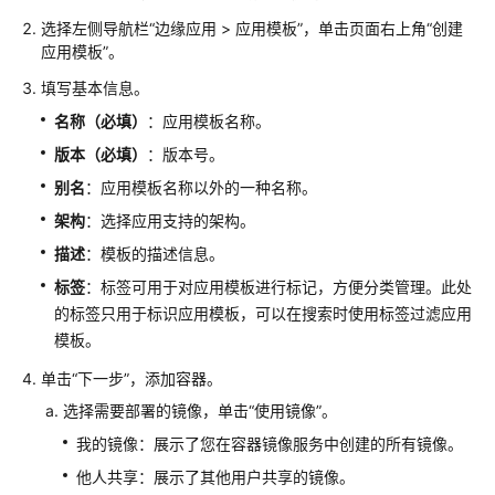
介
绍
选择左侧导航栏
“边缘应用 > 应用模板”
，单击页面右上角
“创建
应用模板”
。
快
填写基本信息。
速
名称
（必填）
：应用模板名称。
入
门
版本
（必填）
：版本号。
别名
：应用模板名称以外的一种名称。
用
架构
：选择应用支持的架构。
户
指
描述
：模板的描述信息。
南
标签
：标签可用于对应用模板进行标记，方便分类管理。此处
的标签只用于标识应用模板，可以在搜索时使用标签过滤应用
通
模板。
过
IAM
单击
“下一步”
，添加容器。
授
选择需要部署的镜像，单击
“使用镜像”
。
予
我的镜像：展示了您在容器镜像服务中创建的所有镜像。
使
用
他人共享：展示了其他用户共享的镜像。
IEF