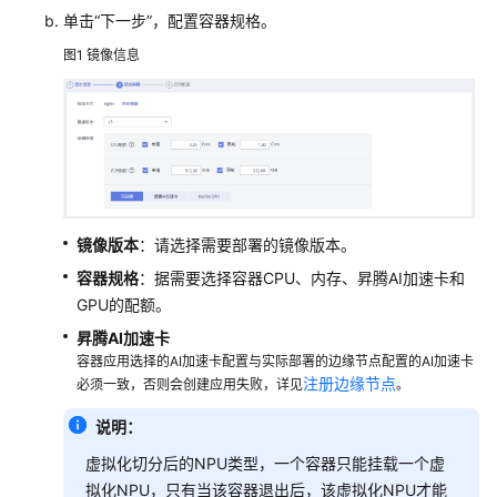
单击
“下一步”
，配置容器规格。
的
权
图1
镜像信息
限
使
用
IEF
构
建
镜像版本
：请选择需要部署的镜像版本。
边
缘
容器规格
：据需要选择容器CPU、内存、昇腾AI加速卡和
计
GPU的配额。
算
昇腾AI加速卡
容器应用选择的AI加速卡配置与实际部署的边缘节点配置的AI加速卡
服
注册边缘节点
必须一致，否则会创建应用失败，详见
。
务
实
说明：
例
虚拟化切分后的NPU类型，一个容器只能挂载一个虚
拟化NPU，只有当该容器退出后，该虚拟化NPU才能
专