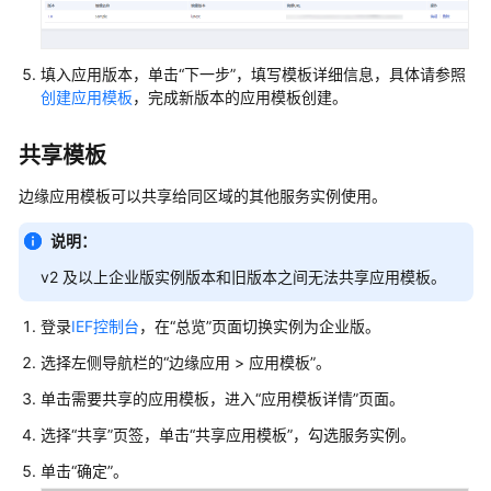
白
皮
书
填入应用版本，单击
“下一步”
，填写模板详细信息，具体请参照
资
创建应用模板
，完成新版本的应用模板创建。
源
共享模板
支
持
边缘应用模板可以共享给同区域的其他服务实例使用。
区
域
说明：
系
v2 及以上企业版实例版本和旧版本之间无法共享应用模板。
统
权
登录
IEF控制台
，在“总览”页面切换实例为企业版。
限
选择左侧导航栏的
“边缘应用 > 应用模板”
。
单击需要共享的应用模板，进入
“应用模板详情”
页面。
选择
“共享”
页签，单击
“共享应用模板”
，勾选服务实例。
单击
“确定”
。