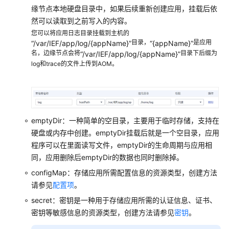
云
缘节点本地硬盘目录中，如果后续重新创建应用，挂载后依
消
然可以读取到之前写入的内容。
息
您可以将应用日志目录挂载到主机的
目录，
是应用
“/var/IEF/app/log/{appName}”
“{appName}”
批
名，边缘节点会将
目录下后缀为
“/var/IEF/app/log/{appName}”
log和trace的文件上传到AOM。
量
管
理
审
emptyDir：一种简单的空目录，主要用于临时存储，支持在
计
硬盘或内存中创建。emptyDir挂载后就是一个空目录，应用
最
程序可以在里面读写文件，emptyDir的生命周期与应用相
佳
同，应用删除后emptyDir的数据也同时删除掉。
实
configMap：存储应用所需配置信息的资源类型，创建方法
践
请参见
配置项
。
secret：密钥是一种用于存储应用所需的认证信息、证书、
API
密钥等敏感信息的资源类型，创建方法请参见
密钥
。
参
考