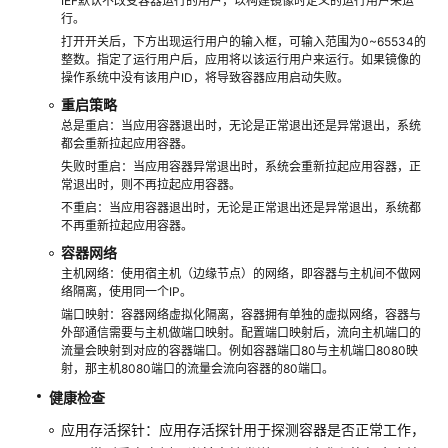
IEF默认不改变容器运行的用户，以构建镜像时定义的运行用户来运
常
行。
见
打开开关后，下方出现运行用户的输入框，可输入范围为0~65534的
问
整数。指定了运行用户后，应用将以该运行用户来运行。如果镜像的
题
操作系统中没有该用户ID，将导致容器应用启动失败。
重启策略
视
总是重启：当应用容器退出时，无论是正常退出还是异常退出，系统
都会重新拉起应用容器。
频
失败时重启：当应用容器异常退出时，系统会重新拉起应用容器，正
帮
常退出时，则不再拉起应用容器。
助
不重启：当应用容器退出时，无论是正常退出还是异常退出，系统都
不再重新拉起应用容器。
文
容器网络
档
主机网络：使用宿主机（边缘节点）的网络，即容器与主机间不做网
下
络隔离，使用同一个IP。
载
端口映射：容器网络虚拟化隔离，容器拥有单独的虚拟网络，容器与
外部通信需要与主机做端口映射。配置端口映射后，流向主机端口的
流量会映射到对应的容器端口。例如容器端口80与主机端口8080映
通
射，那主机8080端口的流量会流向容器的80端口。
用
健康检查
参
应用存活探针：应用存活探针用于探测容器是否正常工作，
考