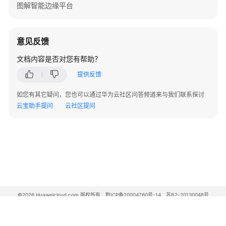
图解智能边缘平台
意见反馈
文档内容是否对您有帮助？
提供反馈
如您有其它疑问，您也可以通过华为云社区问答频道来与我们联系探讨
云宝助手提问
云社区提问
©2026 Huaweicloud.com 版权所有
黔ICP备20004760号-14
苏B2-20130048号
A2.B1.B2-20070312
增值电信业务经营许可证：B1.B2-20200593 | 代理域名注册服务机构：新网、西数
电子营业执照
贵公网安备 52990002000093号