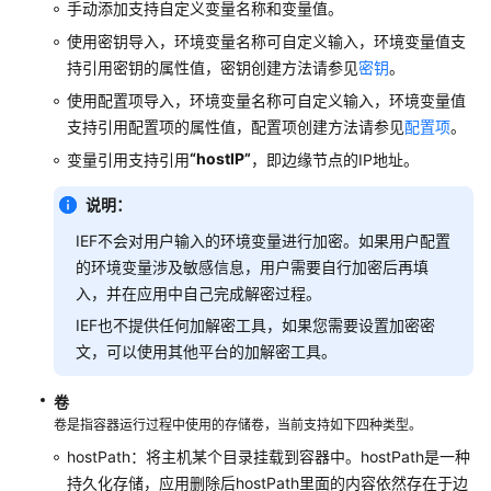
手动添加支持自定义变量名称和变量值。
加
使用密钥导入，环境变量名称可自定义输入，环境变量值支
密
数
持引用密钥的属性值，密钥创建方法请参见
密钥
。
据
使用配置项导入，环境变量名称可自定义输入，环境变量值
支持引用配置项的属性值，配置项创建方法请参见
配置项
。
健
“hostIP”
变量引用支持引用
，即边缘节点的IP地址。
康
检
说明：
查
配
IEF不会对用户输入的环境变量进行加密。如果用户配置
置
的环境变量涉及敏感信息，用户需要自行加密后再填
说
入，并在应用中自己完成解密过程。
明
IEF也不提供任何加解密工具，如果您需要设置加密密
文，可以使用其他平台的加解密工具。
应
用
卷
网
卷是指容器运行过程中使用的存储卷，当前支持如下四种类型。
格
hostPath：将主机某个目录挂载到容器中。hostPath是一种
边
持久化存储，应用删除后hostPath里面的内容依然存在于边