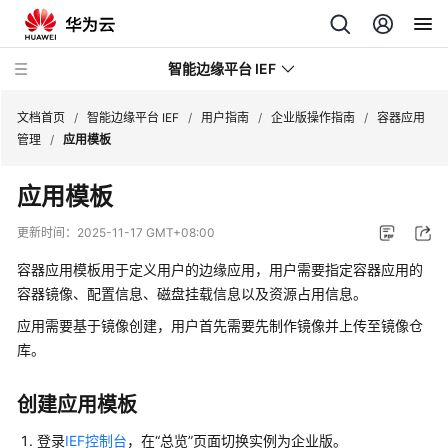
智能边缘平台 IEF
文档首页
/
智能边缘平台 IEF
/
用户指南
/
企业版操作指南
/
容器应用
管理
/
应用模板
最
应用模板
新
动
更新时间：
2025-11-17 GMT+08:00
态
容器应用模板用于定义用户的边缘应用，用户需要指定容器应用的
服
容器镜像、配置信息、磁盘挂载信息以及资源占用信息。
务
应用需要基于镜像创建，用户首先需要先制作镜像并上传至镜像仓
公
库。
告
创建应用模板
产
品
登录
IEF控制台
，在“总览”页面切换实例为企业版。