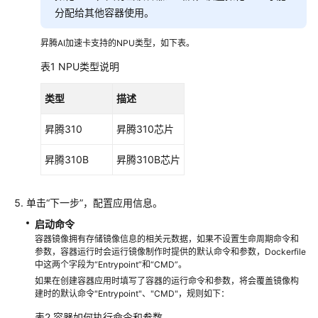
分配给其他容器使用。
业
版
昇腾AI加速卡支持的NPU类型，如下表。
操
作
表1
NPU类型说明
指
南
类型
描述
企
昇腾310
昇腾310芯片
业
版
昇腾310B
昇腾310B芯片
操
作
单击
“下一步”
，配置应用信息。
指
南
启动命令
容器镜像拥有存储镜像信息的相关元数据，如果不设置生命周期命令和
节
参数，容器运行时会运行镜像制作时提供的默认命令和参数，Dockerfile
中这两个字段为“Entrypoint”和“CMD”。
点
如果在创建容器应用时填写了容器的运行命令和参数，将会覆盖镜像构
管
建时的默认命令"Entrypoint"、"CMD"，规则如下：
理
表2
容器如何执行命令和参数