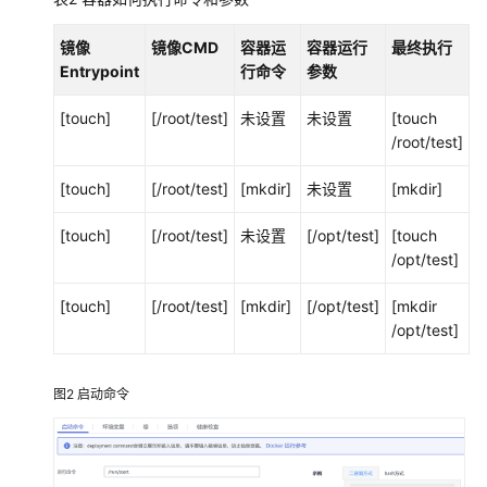
终
端
镜像
镜像CMD
容器运
容器运行
最终执行
设
Entrypoint
行命令
参数
备
管
[touch]
[/root/test]
未设置
未设置
[touch
理
/root/test]
[touch]
[/root/test]
[mkdir]
未设置
[mkdir]
容
器
[touch]
[/root/test]
未设置
[/opt/test]
[touch
应
/opt/test]
用
管
[touch]
[/root/test]
[mkdir]
[/opt/test]
[mkdir
理
/opt/test]
容
器
图2
启动命令
应
用
应