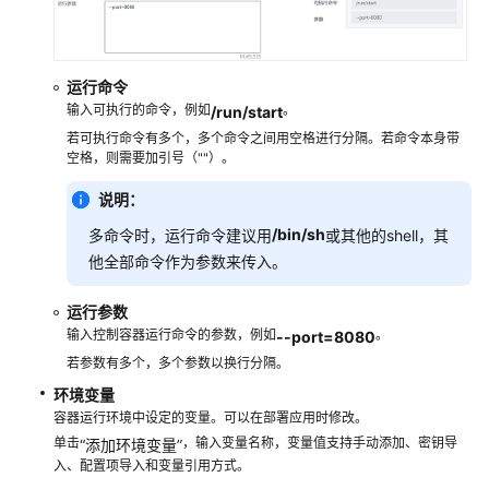
用
模
板
运行命令
输入可执行的命令，例如
。
/run/start
亲
若可执行命令有多个，多个命令之间用空格进行分隔。若命令本身带
和
空格，则需要加引号（""）。
与
反
说明：
亲
/bin/sh
多命令时，运行命令建议用
或其他的shell，其
和
调
他全部命令作为参数来传入。
度
运行参数
配
输入控制容器运行命令的参数，例如
。
--port=8080
置
若参数有多个，多个参数以换行分隔。
项
环境变量
容器运行环境中设定的变量。可以在部署应用时修改。
密
单击
，输入变量名称，变量值支持手动添加、密钥导
“添加环境变量”
钥
入、配置项导入和变量引用方式。