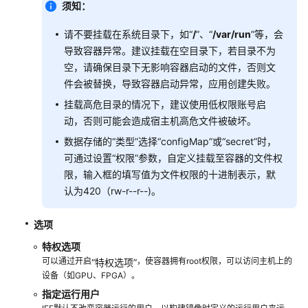
须知：
SDK
请不要挂载在系统目录下，如“
/
”、“
/var/run
”等，会
参
导致容器异常。建议挂载在空目录下，若目录不为
考
空，请确保目录下无影响容器启动的文件，否则文
件会被替换，导致容器启动异常，应用创建失败。
Edgectl
使
挂载高危目录的情况下，建议使用低权限账号启
用
动，否则可能会造成宿主机高危文件被破坏。
指
数据存储的“类型”选择“configMap”或“secret”时，
南
可通过设置“权限”参数，自定义挂载至容器的文件权
限，输入框的填写值为文件权限的十进制表示，默
合
认为420（rw-r--r--)。
作
伙
伴
选项
对
特权选项
接
可以通过开启
，使容器拥有root权限，可以访问主机上的
“特权选项”
指
设备（如GPU、FPGA）。
南
指定运行用户