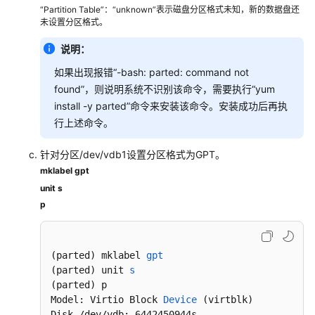
“Partition Table”：“unknown”表示磁盘分区格式未知，新的数据盘还
载
未设置分区格式。
磁
盘
说明：
如果出现报错“-bash: parted: command not
初
found”，则说明系统不识别该命令，需要执行“yum
始
install -y parted”命令来安装该命令。安装成功后再执
化
行上述命令。
数
据
针对分区/dev/vdb1设置分区格式为GPT。
盘
mklabel gpt
初
unit s
始
p
化
概
述
(parted) mklabel 
gpt
(parted)
 unit 
s
初
(parted)
 p

始
Model: Virtio Block 
Device
(virtblk)
化
Disk /dev/vdb: 6442450944s
