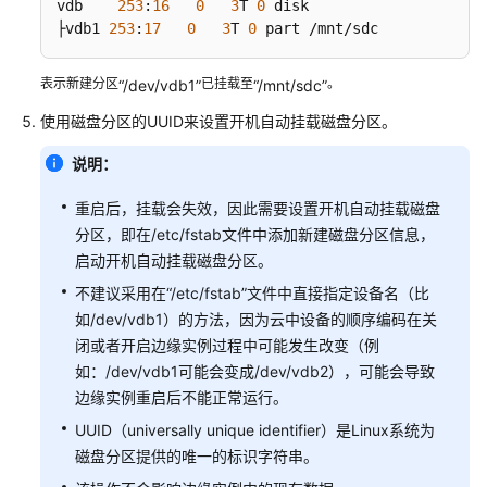
持
vdb    
253
:
16
0
3
T 
0
 disk

区
├vdb1 
253
:
17
0
3
T 
0
 part /mnt/sdc
域
表示新建分区
已挂载至
。
“/dev/vdb1”
“/mnt/sdc”
系
使用磁盘分区的UUID来设置开机自动挂载磁盘分区。
统
权
说明：
限
重启后，挂载会失效，因此需要设置开机自动挂载磁盘
分区，即在/etc/fstab文件中添加新建磁盘分区信息，
启动开机自动挂载磁盘分区。
不建议采用在“/etc/fstab”文件中直接指定设备名（比
如/dev/vdb1）的方法，因为云中设备的顺序编码在关
闭或者开启边缘实例过程中可能发生改变（例
如：/dev/vdb1可能会变成/dev/vdb2），可能会导致
边缘实例重启后不能正常运行。
UUID（universally unique identifier）是Linux系统为
磁盘分区提供的唯一的标识字符串。