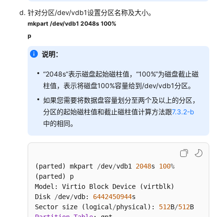
量
针对分区/dev/vdb1设置分区名称及大小。
大
mkpart /dev/vdb1 2048s
100%
于
p
2TiB）
说明：
初
始
“2048s”表示磁盘起始磁柱值，“100%”为磁盘截止磁
化
柱值，表示将磁盘100%容量给到/dev/vdb1分区。
windows
如果您需要将数据盘容量划分至两个及以上的分区，
数
分区的起始磁柱值和截止磁柱值计算方法跟
7.3.2-b
据
中的相同。
盘
在
线
(parted) mkpart 
/
dev
/
vdb1 
2048
s 
100
%
卸
(parted) p

载
Model: Virtio Block Device (virtblk)

磁
Disk 
/
dev
/
vdb: 
6442450944
s

盘
Sector size (logical
/
physical): 
512
B
/
512