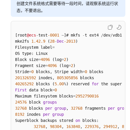
整
创建文件系统格式需要等待一段时间，请观察系统运行状
态，不要退出。
密
码
[root
@ecs
-
test
-0001
~
]# mkfs 
-
t ext4 
/
dev
/
vdb1

常
mke2fs 
1.42
.9
 (
28
-
Dec
-2013
)

用
Filesystem label
=
操
OS type: Linux

作
Block size
=
4096
 (log
=
2
)

Fragment size
=
4096
 (log
=
2
)

API
Stride
=
0
 blocks, Stripe width
=
0
参
201326592
 inodes, 
805305856
考
40265292
 blocks (
5.00
%
) reserved 
for
 the super 
us
First
 data block
=
0
SDK
Maximum filesystem blocks
=
2952790016
参
24576
 block 
groups
考
32768
 blocks 
per
group
, 
32768
 fragments 
per
group
8192
 inodes 
per
group
常
Superblock backups stored 
on
 blocks:

见
32768
, 
98304
, 
163840
, 
229376
, 
294912
, 
819