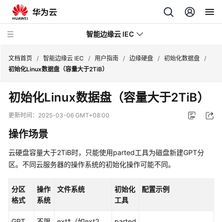
智能边缘云 IEC
文档首页
/
智能边缘云 IEC
/
用户指南
/
边缘硬盘
/
初始化数据盘
/
初始化Linux数据盘（容量大于2TiB）
最
初始化Linux数据盘（容量大于2TiB）
新
动
更新时间：
2025-03-06 GMT+08:00
态
操作场景
产
云硬盘容量大于2TiB时，只能使用parted工具为磁盘新建GPT分
品
区。不同
云服务器
的操作系统的初始化操作可能不同。
介
绍
分区
操作
文件系统
初始化
配置示例
格式
系统
工具
快
速
GPT
不限
ext*（如ext2、
parted