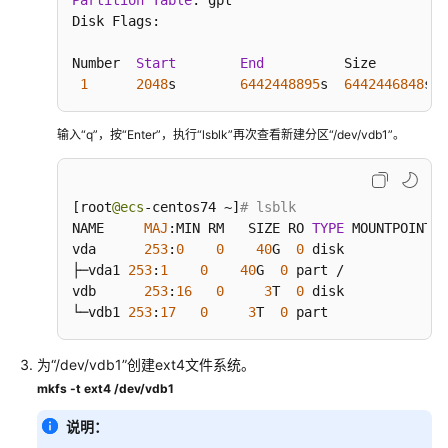
Partition
Table
: gpt

扩
Disk Flags:

容
云
Number  
Start
End
          Size         
硬
1
2048
s        
6442448895
s  
6442446848
s  
盘
输入“q”，按“Enter”，执行“lsblk”再次查看新建分区“/dev/vdb1”。
监
控
数
[
root
@ecs
-centos74 ~
]
# lsblk
据
NAME     
MAJ
:
MIN RM   SIZE RO 
TYPE
 MOUNTPOINT

vda      
253
:
0
0
40
G  
0
 disk

告
├─vda1 
253
:
1
0
40
G  
0
 part /

警
vdb      
253
:
16
0
3
T  
0
 disk

└─vdb1 
253
:
17
0
3
T  
0
 part
审
计
为“/dev/vdb1”创建ext4文件系统。
mkfs -t ext4 /dev/vdb1
配
额
说明：
调