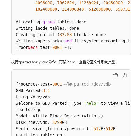
4096000
, 
7962624
, 
11239424
, 
20480000
, 
238
问
102400000
, 
214990848
, 
512000000
, 
55073177
题
Allocating 
group
 tables: done

文
Writing inode tables: done

档
Creating journal (
32768
 blocks): done

下
Writing superblocks 
and
 filesystem accounting info
载
[root
@ecs
-
test
-0001
~
]#
执行“parted /dev/vdb”命令，再输入“p”，查看分区文件系统类型。
通
用
参
考
[root@ecs-test-
0001
 ~]
# parted /dev/vdb
GNU Parted 
3.1
产
Using /dev/vdb

Welcome to GNU Parted! Type 
'help'
 to view a list 
品
(parted) p

术
Model: Virtio Block Device (virtblk)

语
Disk /dev/vdb: 
3299
GB

Sector size (logical/physical): 
512
B/
512
B

责
Partition Table: gpt
