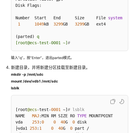
任
Disk Flags:

共
担
Number  Start   End      Size     File 
system
  Na
1
1049
kB  
3299
GB   
3299
GB   ext4         /de
云
服
(parted) 
q

务
[root@ecs-test-0001 ~]
#
等
级
输入“q”，按“Enter”，退出parted模式。
协
新建目录，并将新建分区挂载至新建目录。
议
（SLA）
mkdir -p /mnt/sdc
mount /dev/vdb1 /mnt/sdc
白
lsblk
皮
书
资
[
root
@ecs
-test-
0001
 ~
]
# lsblk
源
NAME   
MAJ
:
MIN RM SIZE RO 
TYPE
 MOUNTPOINT

vda    
253
:
0
0
40
G  
0
 disk

支
├vda1 
253
:
1
0
40
G  
0
 part /
