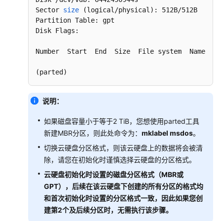
Linux
Sector 
size
(logical/physical)
: 512B/512B

数
Partition Table: gpt

据
Disk Flags:

盘
Number  Start  End  Size  File system  Name  
Fl
（容
量
(parted)
小
于
等
说明：
于
2TiB）
如果磁盘容量小于等于2 TiB，您想使用parted工具
新建MBR分区，则此处命令为：
mklabel msdos
。
初
切换云硬盘分区格式，则该云硬盘上的数据将会被清
始
除，请您在初始化时谨慎选择云硬盘的分区格式。
化
Linux
云硬盘初始化时设置的磁盘分区格式（MBR或
数
GPT），后续在该云硬盘下创建的所有分区的格式均
据
和首次初始化时设置的分区格式一致，因此如果您创
盘
建第2个及后续分区时，无需执行该步骤。
（容