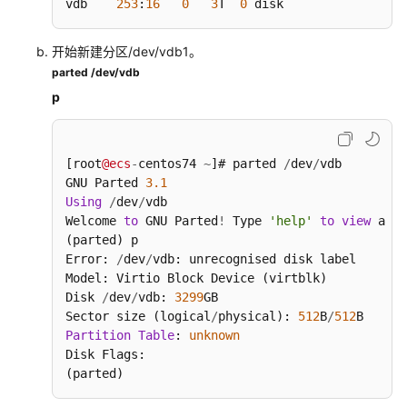
vdb    
253
:
16
0
3
T  
0
 disk
缘
镜
开始新建分区/dev/vdb1。
像
parted /dev/vdb
p
边
缘
网
络
[root
@ecs
-
centos74 
~
]# parted 
/
dev
/
vdb

GNU Parted 
3.1
边
Using
/
dev
/
vdb

缘
Welcome 
to
 GNU Parted
!
 Type 
'help'
to
view
 a li
(parted) p

硬
Error: 
/
dev
/
vdb: unrecognised disk label

盘
Model: Virtio Block Device (virtblk)

Disk 
/
dev
/
vdb: 
3299
GB

购
Sector size (logical
/
physical): 
512
B
/
512
买
Partition
Table
: 
unknown
磁
Disk Flags:

盘
(parted)
挂