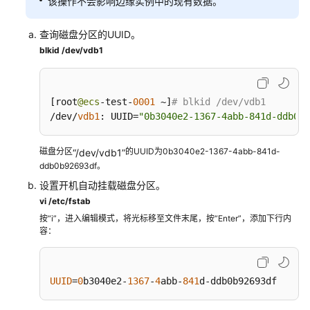
该操作不会影响边缘实例中的现有数据。
查询磁盘分区的UUID。
blkid /dev/vdb1
[
root
@ecs
-test-
0001
 ~
]
# blkid /dev/vdb1
/dev/
vdb1
:
 UUID
=
"0b3040e2-1367-4abb-841d-ddb0b9
磁盘分区
的UUID为0b3040e2-1367-4abb-841d-
“/dev/vdb1”
ddb0b92693df。
设置开机自动挂载磁盘分区。
vi /etc/fstab
按“i”，进入编辑模式，将光标移至文件末尾，按“Enter”，添加下行内
容：
UUID
=
0
b3040e2-
1367
-
4
abb-
841
d-ddb0b92693df    /m