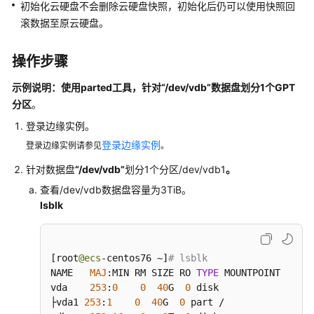
初始化云硬盘不会删除云硬盘快照，初始化后仍可以使用快照回
并
滚数据至原云硬盘。
授
权
操作步骤
使
用
示例说明：使用parted工具，针对
“/dev/vdb”
数据盘划分1个GPT
IEC
分区
。
管
登录边缘实例。
理
登录边缘实例
登录边缘实例请参见
。
边
针对数据盘
“/dev/vdb”
划分1个分区/dev/vdb1
。
缘
业
查看/dev/vdb数据盘容量为3TiB。
务
lsblk
边
缘
[
root
@ecs
-centos76 ~
]
# lsblk
实
NAME   
MAJ
:
MIN RM SIZE RO 
TYPE
 MOUNTPOINT

例
vda    
253
:
0
0
40
G  
0
 disk

├vda1 
253
:
1
0
40
G  
0
 part /

边