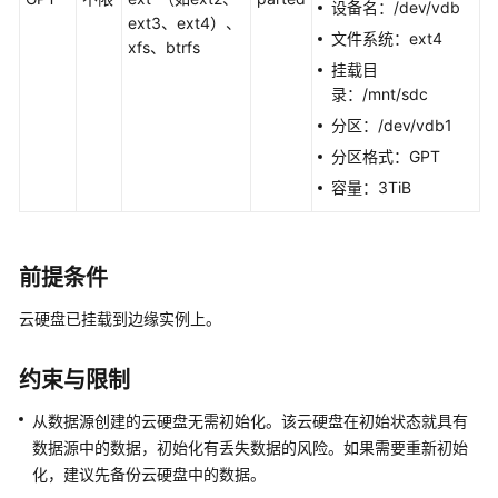
入
设备名：/dev/vdb
ext3、ext4）、
门
文件系统：ext4
xfs、btrfs
挂载目
用
录：/mnt/sdc
户
指
分区：/dev/vdb1
南
分区格式：GPT
容量：3TiB
控
制
台
前提条件
功
能
云硬盘已挂载到边缘实例上。
概
述
约束与限制
创
从数据源创建的云硬盘无需初始化。该云硬盘在初始状态就具有
建
数据源中的数据，初始化有丢失数据的风险。如果需要重新初始
IAM
用
化，建议先备份云硬盘中的数据。
户