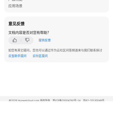
应用场景
意见反馈
文档内容是否对您有帮助？
提供反馈
如您有其它疑问，您也可以通过华为云社区问答频道来与我们联系探讨
云宝助手提问
云社区提问
©2026 Huaweicloud.com 版权所有
黔ICP备20004760号-14
苏B2-20130048号
A2.B1.B2-20070312
增值电信业务经营许可证：B1.B2-20200593 | 代理域名注册服务机构：新网、西数