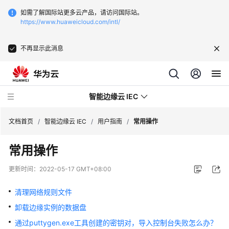
如需了解国际站更多云产品，请访问国际站。
https://www.huaweicloud.com/intl/
不再显示此消息
智能边缘云 IEC
文档首页
/
智能边缘云 IEC
/
用户指南
/
常用操作
常用操作
最
新
更新时间：
2022-05-17 GMT+08:00
动
态
清理网络规则文件
卸载边缘实例的数据盘
产
品
通过puttygen.exe工具创建的密钥对，导入控制台失败怎么办？