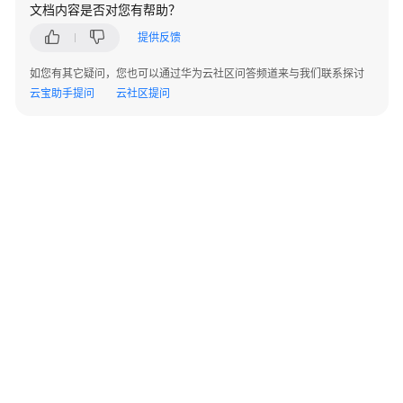
文档内容是否对您有帮助？
创
提供反馈
建
IAM
如您有其它疑问，您也可以通过华为云社区问答频道来与我们联系探讨
用
云宝助手提问
云社区提问
户
并
授
权
使
用
IEC
管
理
边
缘
业
©2026 Huaweicloud.com 版权所有
黔ICP备20004760号-14
苏B2-20130048号
务
A2.B1.B2-20070312
增值电信业务经营许可证：B1.B2-20200593 | 代理域名注册服务机构：新网、西数