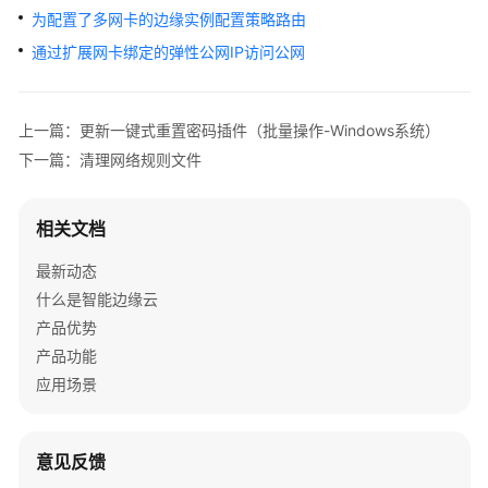
介
为配置了多网卡的边缘实例配置策略路由
绍
通过扩展网卡绑定的弹性公网IP访问公网
快
速
上一篇：更新一键式重置密码插件（批量操作-Windows系统）
入
门
下一篇：清理网络规则文件
用
相关文档
户
指
最新动态
南
什么是智能边缘云
产品优势
控
制
产品功能
台
应用场景
功
能
概
意见反馈
述