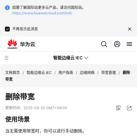
如需了解国际站更多云产品，请访问国际站。
https://www.huaweicloud.com/intl/
不再显示此消息
智能边缘云 IEC
文档首页
/
智能边缘云 IEC
/
用户指南
/
边缘网络
/
带宽管理
/
删除
带宽
最
删除带宽
新
动
更新时间：
2025-08-20 GMT+08:00
态
使用场景
产
当无需使用带宽时，你可以进行手动删除。
品