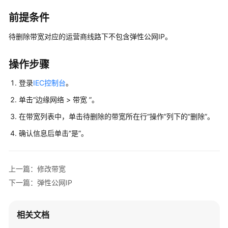
介
绍
前提条件
待删除带宽对应的运营商线路下不包含弹性公网IP。
快
速
入
操作步骤
门
登录
IEC控制台
。
用
单击“边缘网络 > 带宽 ”。
户
在带宽列表中，单击待删除的带宽所在行“操作”列下的“删除”。
指
南
确认信息后单击“是”。
控
制
上一篇：修改带宽
台
下一篇：弹性公网IP
功
能
概
相关文档
述