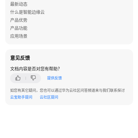
最新动态
创
什么是智能边缘云
建
产品优势
IAM
产品功能
用
应用场景
户
并
授
权
意见反馈
使
文档内容是否对您有帮助？
用
IEC
提供反馈
如您有其它疑问，您也可以通过华为云社区问答频道来与我们联系探讨
管
云宝助手提问
云社区提问
理
边
缘
业
务