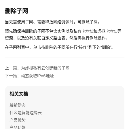
宽
删除子网
管
理
当无需使用子网、需要释放网络资源时，可删除子网。
请先确保待删除的子网不包含实例以及私有IP地址和虚拟IP地址等
弹
资源，以及没有关联自定义路由表，然后再执行删除操作。
性
公
在子网列表中，单击待删除的子网所在行“操作”列下的“删除”。
网
IP
上一篇：为虚拟私有云创建新的子网
虚
下一篇：动态获取IPv6地址
拟
IP
相关文档
安
全
最新动态
组
什么是智能边缘云
产品优势
网
产品功能
络