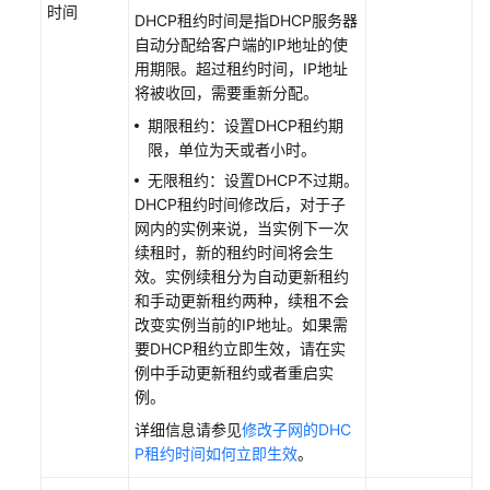
私
时间
DHCP租约时间是指DHCP服务器
有
自动分配给客户端的IP地址的使
云
用期限。超过租约时间，IP地址
将被收回，需要重新分配。
为
虚
期限租约：设置DHCP租约期
拟
限，单位为天或者小时。
私
无限租约：设置DHCP不过期。
有
DHCP租约时间修改后，对于子
云
网内的实例来说，当实例下一次
创
续租时，新的租约时间将会生
建
效。实例续租分为自动更新租约
新
和手动更新租约两种，续租不会
的
改变实例当前的IP地址。如果需
子
要DHCP租约立即生效，请在实
网
例中手动更新租约或者重启实
例。
管
详细信息请参见
修改子网的DHC
理
P租约时间如何立即生效
。
子
网