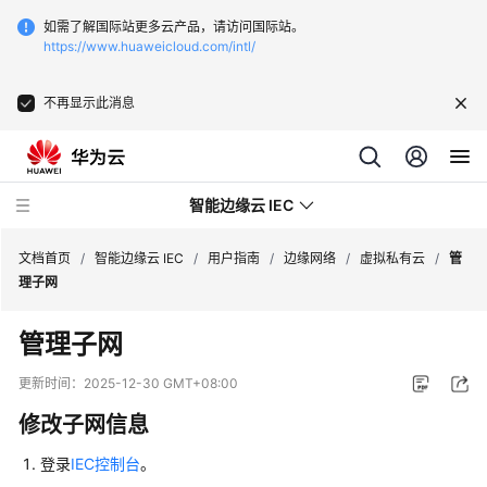
如需了解国际站更多云产品，请访问国际站。
https://www.huaweicloud.com/intl/
不再显示此消息
智能边缘云 IEC
文档首页
/
智能边缘云 IEC
/
用户指南
/
边缘网络
/
虚拟私有云
/
管
理子网
最
管理子网
新
动
更新时间：
2025-12-30 GMT+08:00
态
修改子网信息
产
登录
IEC控制台
。
品