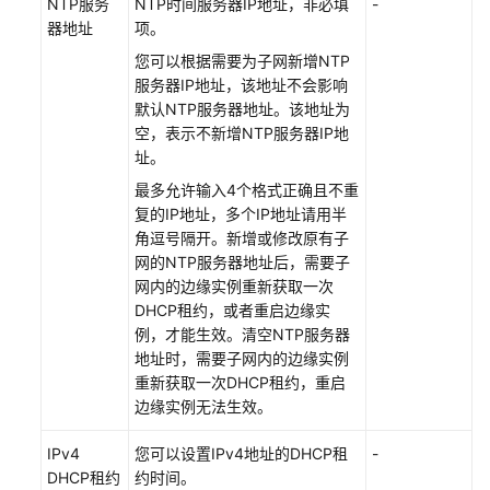
NTP服务
述
NTP时间服务器IP地址，非必填
-
器地址
项。
虚
您可以根据需要为子网新增NTP
拟
服务器IP地址，该地址不会影响
私
默认NTP服务器地址。该地址为
有
空，表示不新增NTP服务器IP地
云
址。
最多允许输入4个格式正确且不重
创
复的IP地址，多个IP地址请用半
建
角逗号隔开。新增或修改原有子
虚
网的NTP服务器地址后，需要子
拟
网内的边缘实例重新获取一次
私
DHCP租约，或者重启边缘实
有
例，才能生效。清空NTP服务器
云
地址时，需要子网内的边缘实例
重新获取一次DHCP租约，重启
管
边缘实例无法生效。
理
虚
IPv4
您可以设置IPv4地址的DHCP租
-
拟
DHCP租约
约时间。