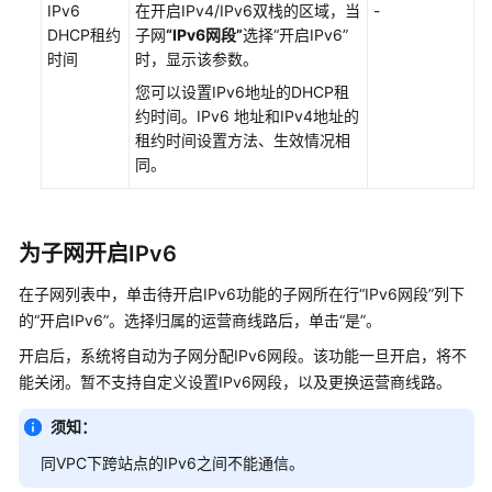
IPv6
在开启IPv4/IPv6双栈的区域，当
-
DHCP租约
子网
“IPv6网段”
选择
“开启IPv6”
动
时间
时，显示该参数。
态
您可以设置IPv6地址的DHCP租
获
约时间。IPv6 地址和IPv4地址的
取
租约时间设置方法、生效情况相
IPv6
同。
地
址
IPv4/IPv6
为子网开启IPv6
双
栈
在子网列表中，单击待开启IPv6功能的子网所在行“IPv6网段”列下
网
的“开启IPv6”。选择归属的运营商线路后，单击“是”。
络
开启后，系统将自动为子网分配IPv6网段。该功能一旦开启，将不
能关闭。暂不支持自定义设置IPv6网段，以及更换运营商线路。
路
由
须知：
表
同VPC下跨站点的IPv6之间不能通信。
带