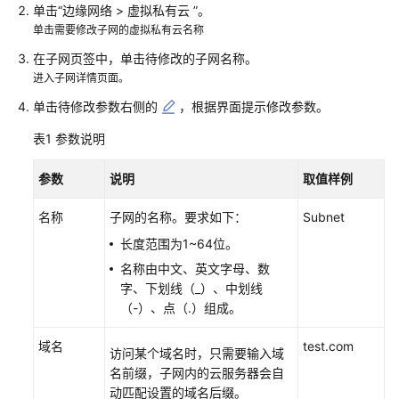
介
单击“边缘网络 > 虚拟私有云 ”。
绍
单击需要修改子网的虚拟私有云名称
在子网页签中，单击待修改的子网名称。
快
进入子网详情页面。
速
单击待修改参数右侧的
，根据界面提示修改参数。
入
门
表1
参数说明
用
参数
说明
取值样例
户
指
名称
子网的名称。要求如下：
Subnet
南
长度范围为1~64位。
控
名称由中文、英文字母、数
制
字、下划线（_）、中划线
台
（-）、点（.）组成。
功
域名
test.com
能
访问某个域名时，只需要输入域
概
名前缀，子网内的云服务器会自
述
动匹配设置的域名后缀。