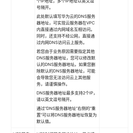
个IP地址，多个IP地址以英文逗
边
号隔开。
缘
实
此处默认填写华为云的DNS服务
例
器地址，可实现云服务器在VPC
内直接通过内网域名互相访问。
边
同时，还支持不经公网，直接通
缘
过内网DNS访问云上服务。
镜
若您由于业务原因需要指定其他
像
DNS服务器地址，您可以修改默
认的DNS服务器地址。如果您删
边
除默认的DNS服务器地址，可能
缘
会导致您无法访问云上其他服
网
务，请谨慎操作。
络
DNS服务器地址最多支持2个IP，
请以英文逗号隔开。
边
缘
通过“DNS服务器地址”右侧的“重
网
置”可以将DNS服务器地址恢复为
络
默认值。
概