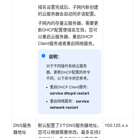
域名设置完成后，子网内新创建
创
的云服务器会自动同步该配置。
建
子网内的存量云服务器，需要更
IAM
新DHCP配置使域名生效，您可
用
以重启云服务器、重启DHCP
户
Client服务或者重启网络服务。
并
授
说明：
权
使
对于不同操作系统云服务
用
器，更新DHCP配置的命令
IEC
不同，以下命令供您参考。
重启DHCP Client服务：
管
service dhcpd restart
理
重启网络服务：
service
边
network restart
缘
业
DNS服务
默认配置了2个DNS服务器地址，
100.125.x.x
务
器地址
您可以根据需要修改。最多支持2