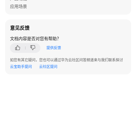
ACL
应用场景
边
缘
意见反馈
硬
文档内容是否对您有帮助？
盘
提供反馈
监
如您有其它疑问，您也可以通过华为云社区问答频道来与我们联系探讨
控
云宝助手提问
云社区提问
数
据
告
警
审
计
配
额