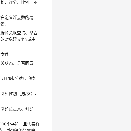
价格、评分、比例、不
求自定义浮点数的精
场景。
数据的关联查询、整合
的对象建立1:N或主
类文件。
开关状态、是否同意
日/时/分/秒，例如
例如性别（男/女）、
，例如负责人、创建
000个字符，且需要符
端点、外部资源链接等。