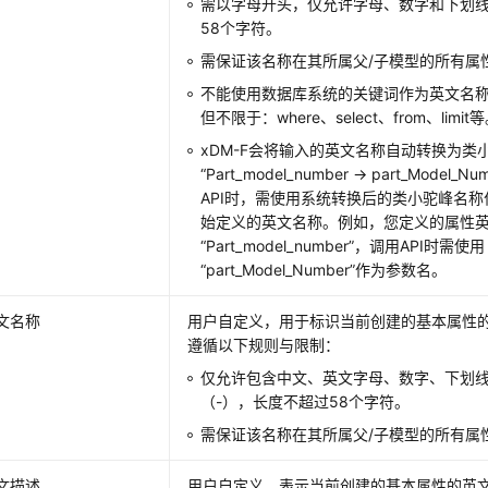
需以字母开头，仅允许字母、数字和下划线
58个字符。
需保证该名称在其所属父/子模型的所有属
不能使用数据库系统的关键词作为英文名
但不限于：where、select、from、limit
xDM-F
会将输入的英文名称自动转换为类
“Part_model_number → part_Model_Nu
API时，需使用系统转换后的类小驼峰名
始定义的英文名称。例如，您定义的属性
“Part_model_number”
，调用API时需使用
“part_Model_Number”
作为参数名。
文名称
用户自定义，用于标识当前创建的基本属性
遵循以下规则与限制：
仅允许包含中文、英文字母、数字、下划线
（-），长度不超过58个字符。
需保证该名称在其所属父/子模型的所有属
文描述
用户自定义，表示当前创建的基本属性的英