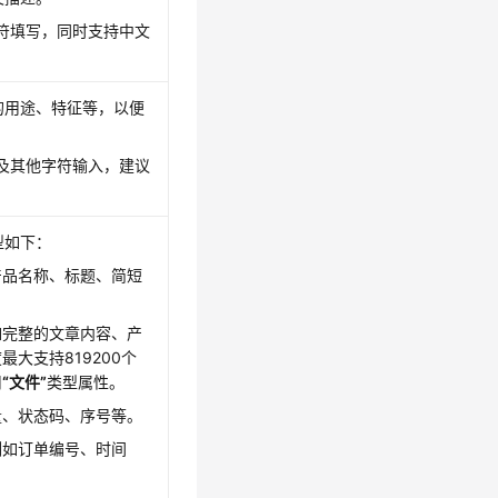
字符填写，同时支持中文
的用途、特征等，以便
文及其他字符输入，建议
型如下：
产品名称、标题、简短
如完整的文章内容、产
大支持819200个
用
“文件”
类型属性。
量、状态码、序号等。
例如订单编号、时间