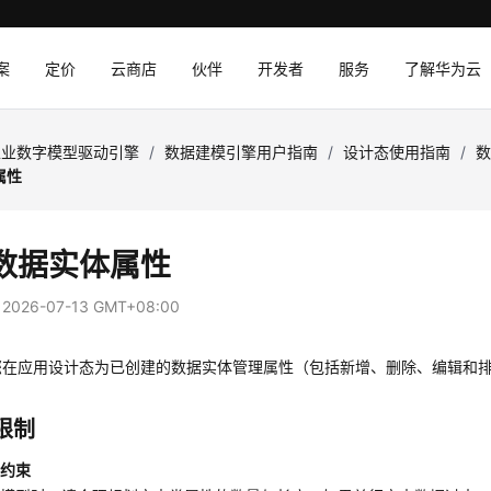
案
定价
云商店
伙伴
开发者
服务
了解华为云
工业数字模型驱动引擎
/
数据建模引擎用户指南
/
设计态使用指南
/
属性
数据实体属性
：
2026-07-13 GMT+08:00
您在
应用设计态
为已创建的数据实体管理属性（包括新增、删除、编辑和
限制
计约束