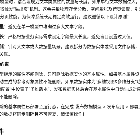
据模型时，请合理规划文本类属性的数量与长度。如果单行文本数据过大
统将触发
“溢出页”
机制。这会导致物理存储分散、空间膨胀及跨页读取，引发
与分页性能。为保障系统长期稳定高效运行，建议遵循以下设计原则：
量
：避免在单一模型中堆砌过多大文本字段。
长
：严格根据业务实际需求设定字段最大长度，避免盲目设置过大值。
储
：针对大文本或大数据量场景，建议拆分为数据实体或采用文件存储，
关联。
性
约束
型继承的属性不能删除，只可删除数据实体的基本属性。如果基本属性设
动生成的参考对象属性不能删除。如果数据实体为
“多维视图&多维分支”
能配置”
中设置了
“多维版本”
，发布数据实体后会在基本属性中自动生成对
不能删除。
除的基本属性已部署至运行态，在完成“发布数据模型 > 发布应用 > 部
的数据将同步删除且不可恢复，请谨慎操作！
件