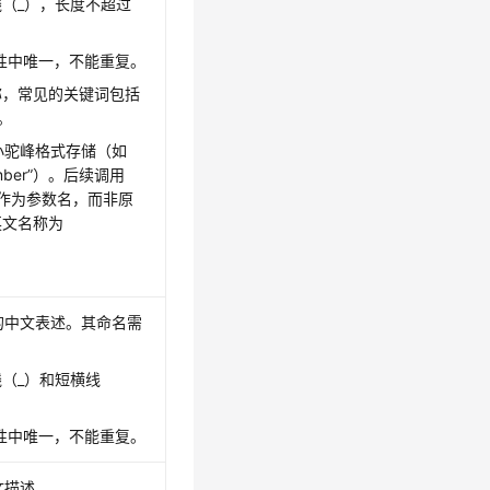
（_），长度不超过
性中唯一，不能重复。
称，常见的关键词包括
等。
小驼峰格式存储（如
mber”
）。后续调用
称作为参数名，而非原
英文名称为
的中文表述。其命名需
（_）和短横线
性中唯一，不能重复。
文描述。