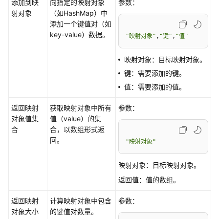
添加到映
向指定的映射对象
参数：
射对象
（如HashMap）中
数
添加一个键值对（如
据
key-value）数据。
建
"映射对象"
,
"键"
,
"值"
模
引
映射对象：目标映射对象。
擎
键：需要添加的键。
用
值：需要添加的值。
户
指
返回映射
获取映射对象中所有
参数：
南
对象值集
值（value）的集
合
合，以数组形式返
设
回。
"映射对象"
计
态
映射对象：目标映射对象。
使
用
返回值：值的数组。
指
南
返回映射
计算映射对象中包含
参数：
对象大小
的键值对数量。