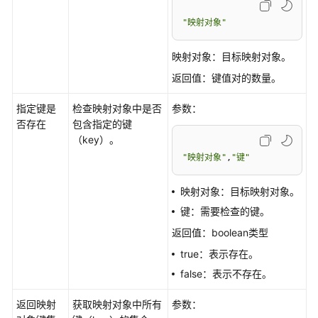
运
行
"映射对象"
态
使
映射对象：目标映射对象。
用
返回值：键值对的数量。
指
南
指定键是
检查映射对象中是否
参数：
否存在
包含指定的键
流
（key）。
程
"映射对象"
,
"键"
引
擎
映射对象：目标映射对象。
使
用
键：需要检查的键。
指
返回值：boolean类型
南
true：表示存在。
规
false：表示不存在。
则
引
返回映射
获取映射对象中所有
参数：