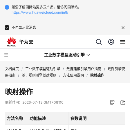
如需了解国际站更多云产品，请访问国际站。
https://www.huaweicloud.com/intl/
不再显示此消息
工业数字模型驱动引擎
文档首页
/
工业数字模型驱动引擎
/
数据建模引擎用户指南
/
规则引擎使
用指南
/
基于规则引擎创建规则
/
方法使用说明
/
映射操作
最
映射操作
新
动
更新时间：
2026-07-13 GMT+08:00
态
方法名称
功能描述
参数说明
产
品