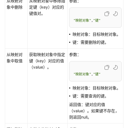
从映射对
从映射对象中移除指
参数：
介
象中删除
定键（key）对应的
绍
键值对。
"映射对象"
,
"键"
计
费
映射对象：目标映射对象。
说
明
键：需要删除的键。
快
从映射对
获取映射对象中指定
参数：
速
象中取值
键（key）对应的值
入
（value）。
门
"映射对象"
,
"键"
控
映射对象：目标映射对象。
制
键：需要查询的键。
台
返回值：键对应的值
操
（value）。如果键不存在，
作
则返回null。
指
南