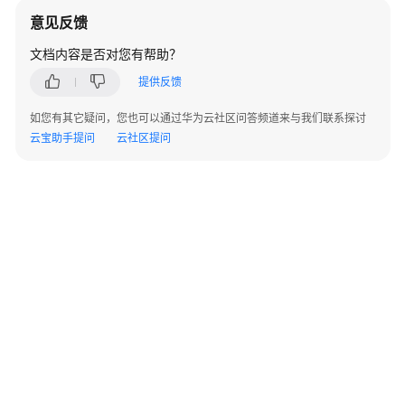
则
意见反馈
文档内容是否对您有帮助？
了
解
提供反馈
规
则
如您有其它疑问，您也可以通过华为云社区问答频道来与我们联系探讨
引
云宝助手提问
云社区提问
擎
规
则
自
定
义
创
建
规
则
基