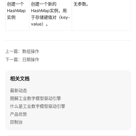
创建一个
创建一个新的
无参数。
备
HashMap
HashMap实例，用
实例
于存储键值对（key-
规
value）。
则
引
擎
使
上一篇：数组操作
用
下一篇：日期操作
流
程
相关文档
基
于
最新动态
规
图解工业数字模型驱动引擎
则
什么是工业数字模型驱动引擎
引
产品优势
擎
创
控制台
建
规