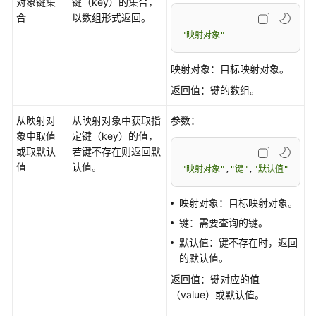
擎
对象键集
键（key）的集合，
使
合
以数组形式返回。
用
"映射对象"
指
南
映射对象：目标映射对象。
返回值：键的数组。
规
则
从映射对
从映射对象中获取指
参数：
引
象中取值
定键（key）的值，
擎
或取默认
若键不存在则返回默
简
值
认值。
"映射对象"
,
"键"
,
"默认值"
介
映射对象：目标映射对象。
规
则
键：需要查询的键。
引
默认值：键不存在时，返回
擎
的默认值。
使
返回值：键对应的值
用
（value）或默认值。
前
准