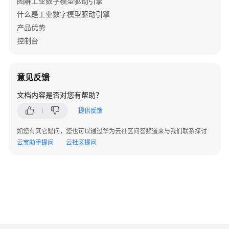
图解工业数字模型驱动引擎
擎
什么是工业数字模型驱动引擎
用
产品优势
户
控制台
指
南
意见反馈
设
计
文档内容是否对您有帮助？
态
提供反馈
使
用
如您有其它疑问，您也可以通过华为云社区问答频道来与我们联系探讨
指
云宝助手提问
云社区提问
南
运
行
态
使
用
指