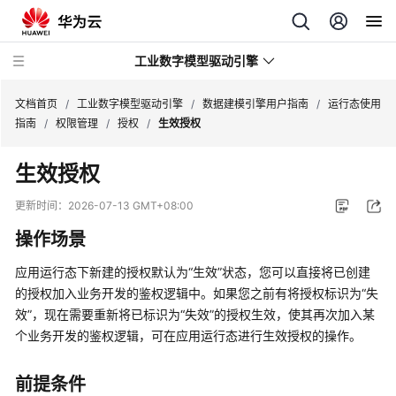
工业数字模型驱动引擎
文档首页
/
工业数字模型驱动引擎
/
数据建模引擎用户指南
/
运行态使用
指南
/
权限管理
/
授权
/
生效授权
最
生效授权
新
动
更新时间：
2026-07-13 GMT+08:00
态
操作场景
产
应用运行态
下新建的授权默认为
“生效”
状态，您可以直接将已创建
品
的授权加入业务开发的鉴权逻辑中。如果您之前有将授权标识为
“失
介
效”
，现在需要重新将已标识为
“失效”
的授权生效，使其再次加入某
绍
个业务开发的鉴权逻辑，可在
应用运行态
进行生效授权的操作。
计
费
前提条件