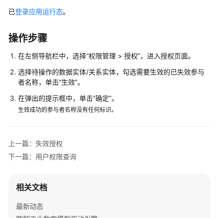
说
明
已
登录应用运行态
。
快
操作步骤
速
入
在左侧导航栏中，选择
“
权限管理 > 授权
”
，进入授权页面。
门
选择待操作的数据实体/关系实体，勾选需要生效的已失效参与
者名称，单击
“生效”
。
控
在弹出的提示框中，单击
“确定”
。
制
台
生效成功的参与者名称没有任何标识。
操
作
指
上一篇：失效授权
南
下一篇：用户权限查询
数
据
相关文档
建
最新动态
模
引