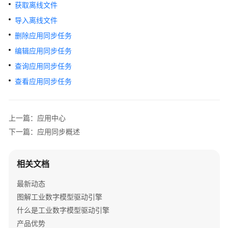
介
获取离线文件
绍
导入离线文件
删除应用同步任务
计
费
编辑应用同步任务
说
查询应用同步任务
明
查看应用同步任务
快
速
上一篇：应用中心
入
门
下一篇：应用同步概述
控
相关文档
制
台
最新动态
操
图解工业数字模型驱动引擎
作
指
什么是工业数字模型驱动引擎
南
产品优势