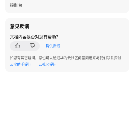
控制台
数
据
建
意见反馈
模
引
文档内容是否对您有帮助？
擎
提供反馈
用
户
如您有其它疑问，您也可以通过华为云社区问答频道来与我们联系探讨
指
云宝助手提问
云社区提问
南
设
计
态
使
用
指
南