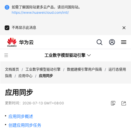
如需了解国际站更多云产品，请访问国际站。
https://www.huaweicloud.com/intl/
不再显示此消息
工业数字模型驱动引擎
文档首页
/
工业数字模型驱动引擎
/
数据建模引擎用户指南
/
运行态使用
指南
/
应用中心
/
应用同步
最
应用同步
新
动
更新时间：
2026-07-13 GMT+08:00
态
应用同步概述
产
创建应用同步任务
品