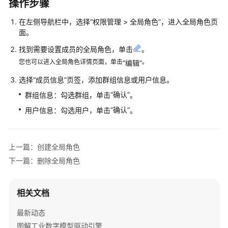
说
操作步骤
明
在左侧导航栏中，选择
“
权限管理 > 全局角色
”
，进入全局角色页
面。
快
速
找到需要设置成员的全局角色，单击
。
入
您也可以进入全局角色详情页面，单击
。
“编辑”
门
选择
“成员信息”
页签，添加群组信息或用户信息。
控
“确认”
群组信息：勾选群组，单击
。
制
“确认”
用户信息：勾选用户，单击
。
台
操
作
上一篇：创建全局角色
指
南
下一篇：删除全局角色
数
相关文档
据
建
最新动态
模
图解工业数字模型驱动引擎
引