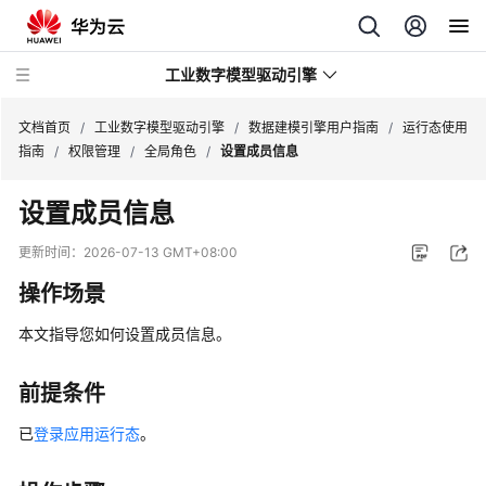
工业数字模型驱动引擎
文档首页
/
工业数字模型驱动引擎
/
数据建模引擎用户指南
/
运行态使用
指南
/
权限管理
/
全局角色
/
设置成员信息
最
设置成员信息
新
动
更新时间：
2026-07-13 GMT+08:00
态
操作场景
产
本文指导您如何设置成员信息。
品
介
绍
前提条件
已
登录应用运行态
。
计
费