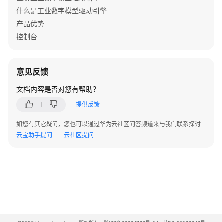
擎
什么是工业数字模型驱动引擎
用
产品优势
户
控制台
指
南
意见反馈
设
计
文档内容是否对您有帮助？
态
提供反馈
使
用
如您有其它疑问，您也可以通过华为云社区问答频道来与我们联系探讨
指
云宝助手提问
云社区提问
南
运
行
态
使
用
指