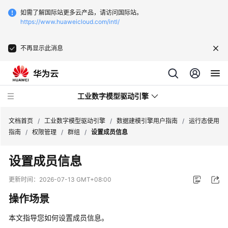
如需了解国际站更多云产品，请访问国际站。
https://www.huaweicloud.com/intl/
不再显示此消息
工业数字模型驱动引擎
文档首页
/
工业数字模型驱动引擎
/
数据建模引擎用户指南
/
运行态使用
指南
/
权限管理
/
群组
/
设置成员信息
最
设置成员信息
新
动
更新时间：
2026-07-13 GMT+08:00
态
操作场景
产
本文指导您如何设置成员信息。
品