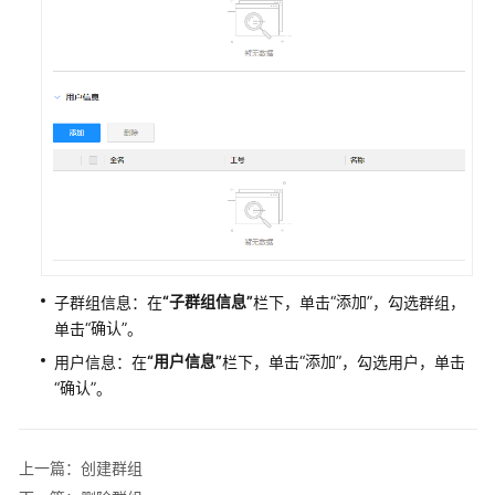
数
据
建
模
引
擎
用
户
指
南
“子群组信息”
“添加”
子群组信息：在
栏下，单击
，勾选群组，
设
“确认”
计
单击
。
态
“用户信息”
“添加”
用户信息：在
栏下，单击
，勾选用户，单击
使
“确认”
。
用
指
南
上一篇：创建群组