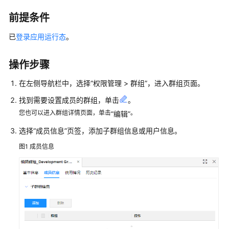
介
绍
前提条件
已
登录应用运行态
。
计
费
说
操作步骤
明
在左侧导航栏中，选择
“
权限管理 > 群组
”
，进入群组页面。
快
找到需要设置成员的群组，单击
。
速
您也可以进入群组详情页面，单击
。
“编辑”
入
门
选择
“成员信息”
页签，添加子群组信息或用户信息。
图1
成员信息
控
制
台
操
作
指
南