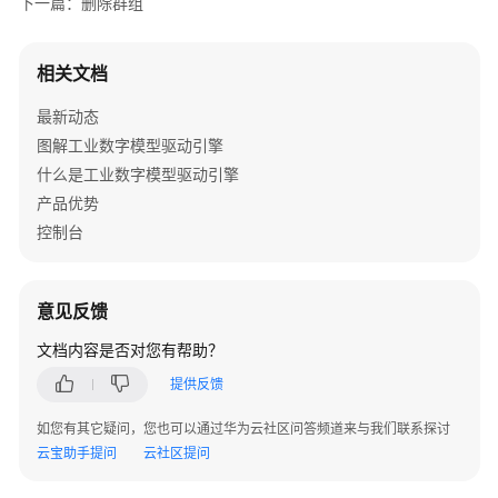
下一篇：删除群组
运
行
态
相关文档
使
用
最新动态
指
图解工业数字模型驱动引擎
南
什么是工业数字模型驱动引擎
产品优势
数
据
控制台
看
板
意见反馈
我
文档内容是否对您有帮助？
的
工
提供反馈
作
空
如您有其它疑问，您也可以通过华为云社区问答频道来与我们联系探讨
间
云宝助手提问
云社区提问