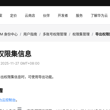
案
定价
云商店
伙伴
开发者
服务
了解华为云
AM 身份中心
/
用户指南
/
多账号权限管理
/
权限集管理
/
导出权限
权限集信息
：
2025-11-27 GMT+08:00
导出权限集信息时，可使用导出功能。
骤
为云控制台
。