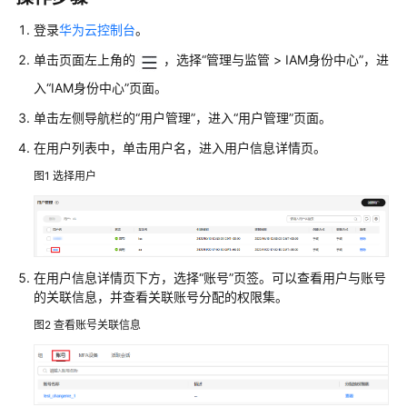
介
绍
登录
华为云控制台
。
单击页面左上角的
，选择“管理与监管 > IAM身份中心”，进
快
入“IAM身份中心”页面。
速
入
单击左侧导航栏的“用户管理”，进入“用户管理”页面。
门
在用户列表中，单击用户名，进入用户信息详情页。
用
图1
选择用户
户
指
南
用
在用户信息详情页下方，选择“账号”页签。可以查看用户与账号
户
的关联信息，并查看关联账号分配的权限集。
管
图2
查看账号关联信息
理
创
建