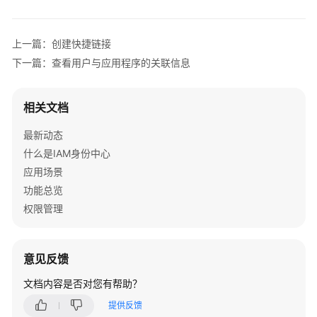
用
户
上一篇：创建快捷链接
用
下一篇：查看用户与应用程序的关联信息
户
登
录
相关文档
并
访
最新动态
问
什么是IAM身份中心
资
应用场景
源
功能总览
权限管理
管
理
用
意见反馈
户
文档内容是否对您有帮助？
删
提供反馈
除