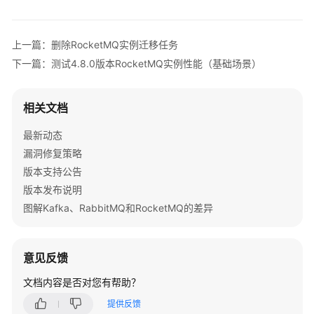
公
告
上一篇：删除RocketMQ实例迁移任务
产
下一篇：测试4.8.0版本RocketMQ实例性能（基础场景）
品
介
绍
相关文档
计
最新动态
费
漏洞修复策略
说
版本支持公告
明
版本发布说明
图解Kafka、RabbitMQ和RocketMQ的差异
快
速
入
意见反馈
门
文档内容是否对您有帮助？
用
户
提供反馈