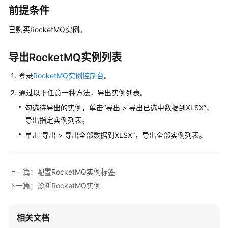
公
前提条件
告
已购买RocketMQ实例。
产
品
导出RocketMQ实例列表
介
绍
登录
RocketMQ实例控制台
。
通过以下任意一种方法，导出实例列表。
计
费
勾选待导出的实例，单击“导出 > 导出已选中数据到XLSX”，
说
导出指定实例列表。
明
单击“导出 > 导出全部数据到XLSX”，导出全部实例列表。
快
速
上一篇：配置RocketMQ实例标签
入
下一篇：诊断RocketMQ实例
门
用
相关文档
户