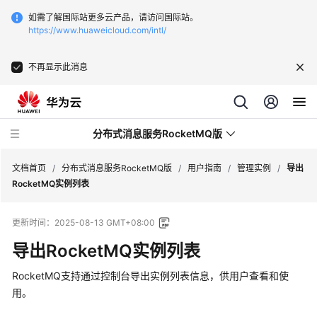
如需了解国际站更多云产品，请访问国际站。
https://www.huaweicloud.com/intl/
不再显示此消息
分布式消息服务RocketMQ版
文档首页
/
分布式消息服务RocketMQ版
/
用户指南
/
管理实例
/
导出
RocketMQ实例列表
最
更新时间：
2025-08-13 GMT+08:00
新
动
导出RocketMQ实例列表
态
RocketMQ支持通过控制台导出实例列表信息，供用户查看和使
服
用。
务