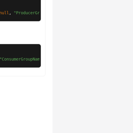
null
, 
"ProducerGroupName"
, 
null
, 
true
, 
null
);
"ConsumerGroupName"
, 
true
);