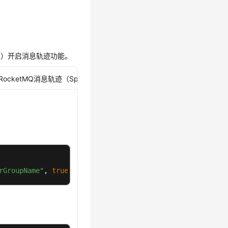
开发）开启消息轨迹功能。
ocketMQ消息轨迹（Spring）
rGroupName"
, 
true
);