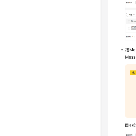
按Me
Mes
图4
按