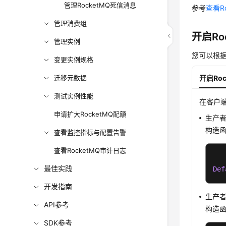
管理RocketMQ死信消息
参考
查看R
管理消费组
开启Ro
管理实例
您可以根据
变更实例规格
开启Ro
迁移元数据
测试实例性能
在客户
申请扩大RocketMQ配额
生产
构造函数
查看监控指标与配置告警
查看RocketMQ审计日志
最佳实践
Def
开发指南
生产
API参考
构造函数
SDK参考