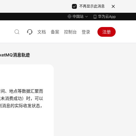
不再显示此消息
中国站
华为云App
文档
备案
控制台
登录
注册
ketMQ消息轨迹
时间、地点等数据汇聚而
或未消费成功）时，可以
迹，找到消息的实际收发状态，