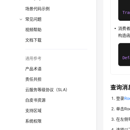
场景代码示例
Tra
常见问题
消费
视频帮助
构造函数
文档下载
Def
通用参考
产品术语
责任共担
查询消
云服务等级协议（SLA）
登录
R
白皮书资源
单击R
支持区域
在左侧
系统权限
选择以