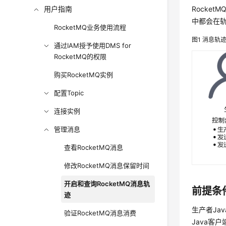
用户指南
Rocke
中都会在
RocketMQ业务使用流程
图1
消息轨
通过IAM授予使用DMS for
RocketMQ的权限
购买RocketMQ实例
配置Topic
连接实例
管理消息
查看RocketMQ消息
修改RocketMQ消息保留时间
开启和查询RocketMQ消息轨
前提条
迹
生产者Ja
验证RocketMQ消息消费
Java客