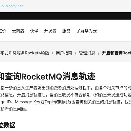
loud.com/intl/
定价
云商店
伙伴
开发者
服务
了解华为云
布式消息服务RocketMQ版
/
用户指南
/
管理消息
/
开启和查询Roc
和查询RocketMQ消息轨迹
是指一条消息从生产者发出到消费者消费处理过程中，由各个相关节点的
链路信息。开启消息轨迹后，当消息收发不符合预期（如消息未发送成功
age ID、Message Key或Topic的时间范围查询相关消息的消息轨
速诊断消息问题。
迹数据