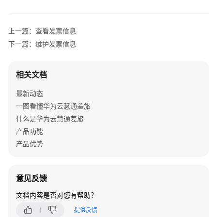
介
绍
上一篇：查看发票信息
用
下一篇：维护发票信息
户
指
南
相关文档
操
最新动态
作
一图看懂华为云慧通差旅
前
什么是华为云慧通差旅
必
产品功能
看
产品优势
下
载
意见反馈
&
登
文档内容是否对您有帮助？
录
差
提供反馈