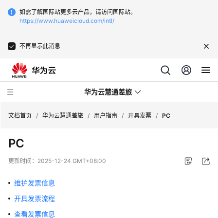
如需了解国际站更多云产品，请访问国际站。
https://www.huaweicloud.com/intl/
不再显示此消息
华为云慧通差旅
文档首页
/
华为云慧通差旅
/
用户指南
/
开具发票
/
PC
PC
最
新
更新时间：
2025-12-24 GMT+08:00
动
态
维护发票信息
开具发票流程
产
品
查看发票信息